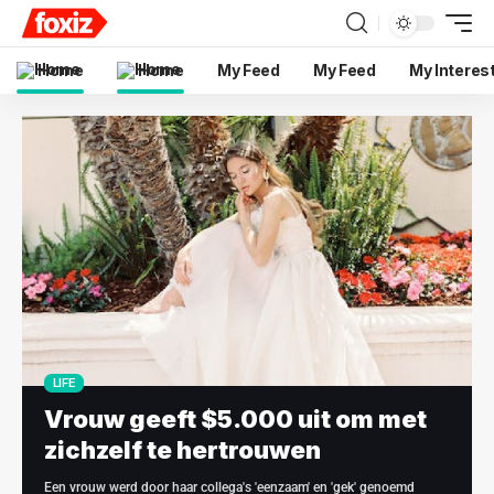
Home
Home
My Feed
My Feed
My Interes
LIFE
Vrouw geeft $5.000 uit om met
zichzelf te hertrouwen
Een vrouw werd door haar collega's 'eenzaam' en 'gek' genoemd