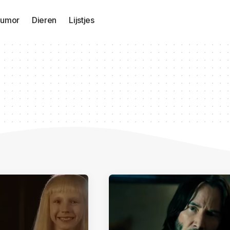
umor
Dieren
Lijstjes