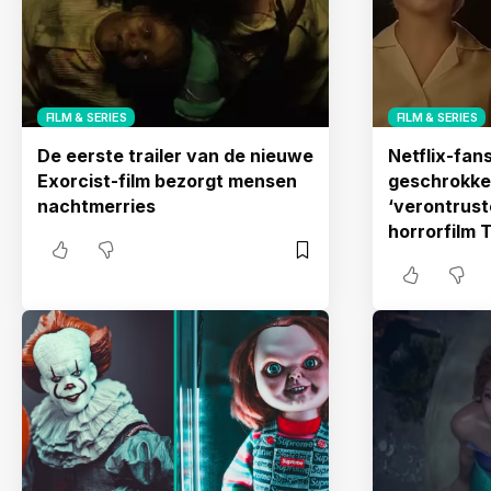
FILM & SERIES
FILM & SERIES
De eerste trailer van de nieuwe
Netflix-fans
Exorcist-film bezorgt mensen
geschrokke
nachtmerries
‘verontrus
horrorfilm 