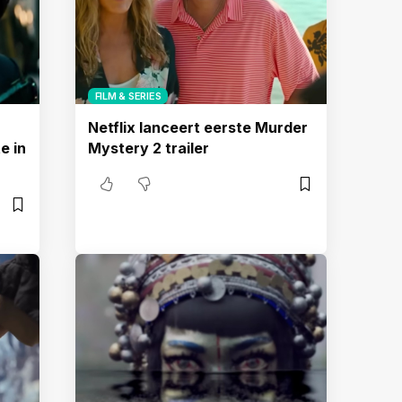
FILM & SERIES
Netflix lanceert eerste Murder
e in
Mystery 2 trailer