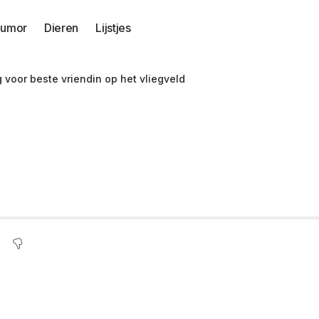
umor
Dieren
Lijstjes
voor beste vriendin op het vliegveld
ante welkomstverras
liegveld