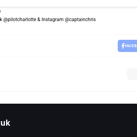
e
k @pilotcharlotte & Instagram @captainchris
FACE
euk