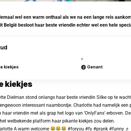
llemaal wel een warm onthaal als we na een lange reis aanko
t België besloot haar beste vriendin echter wel een hele speci
oud
e kiekjes
Genant
e kiekjes
otte Dielman stond onlangs haar beste
vriendin
Silke op te wach
tengewoon interessant naambordje. Charlotte had namelijk een 
haar vriendin met als grap het logo van ‘OnlyFans’ erboven. D
 het welbekende platform haar pikante kiekjes zou delen.
arlotte
A warm welcome
#foryou
#fy
#prank
#funny
♬ 