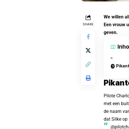
We willen a
Een vrouw ui
SHARE
geven.
Inh
Pikant
Pikant
Pilote Charl
met een bui
de naam van 
dat Silke op
@pilotch