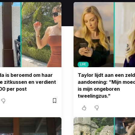
LIFE
a is beroemd om haar
Taylor lijdt aan een ze
 zitkussen en verdient
aandoening: “Mijn moe
00 per post
is mijn ongeboren
tweelingzus.”