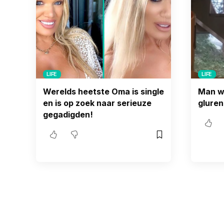
LIFE
LIFE
Werelds heetste Oma is single
Man wo
en is op zoek naar serieuze
gluren
gegadigden!