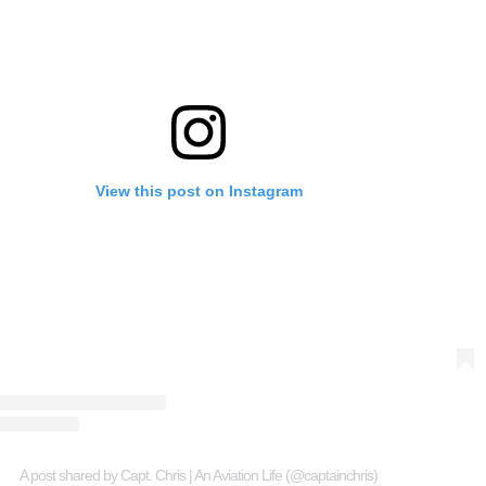
View this post on Instagram
A post shared by Capt. Chris | An Aviation Life (@captainchris)