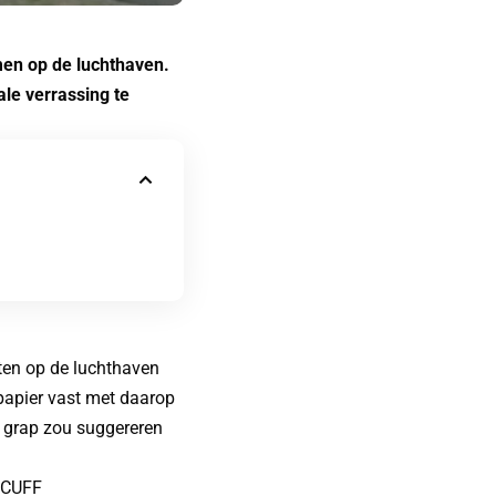
men op de luchthaven.
ale verrassing te
ten op de luchthaven
papier vast met daarop
e grap zou suggereren
CUFF