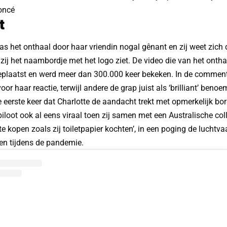
oncé
t
as het onthaal door haar vriendin nogal gênant en zij weet zich
ij het naambordje met het logo ziet. De video die van het ontha
eplaatst en werd meer dan 300.000 keer bekeken. In de comment
voor haar reactie, terwijl andere de grap juist als ‘brilliant’ benoe
de eerste keer dat Charlotte de aandacht trekt met opmerkelijk bor
piloot ook al eens viraal toen zij samen met een Australische c
 te kopen zoals zij toiletpapier kochten’, in een poging de luchtv
en tijdens de pandemie.