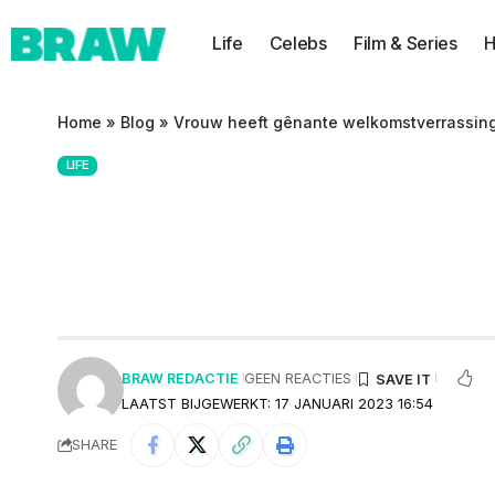
Life
Celebs
Film & Series
H
Home
»
Blog
»
Vrouw heeft gênante welkomstverrassing 
LIFE
Vrouw heeft gên
vriendin op het v
BRAW REDACTIE
GEEN REACTIES
LAATST BIJGEWERKT: 17 JANUARI 2023 16:54
SHARE