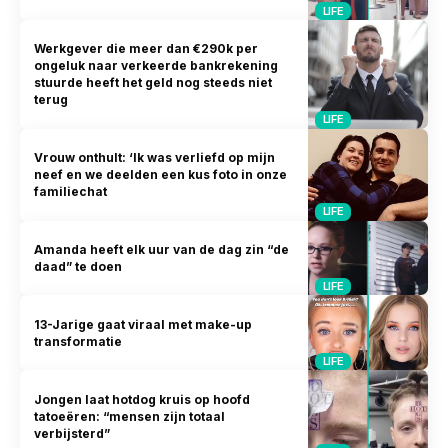
LIFE
Werkgever die meer dan €290k per
ongeluk naar verkeerde bankrekening
stuurde heeft het geld nog steeds niet
terug
LIFE
Vrouw onthult: ‘Ik was verliefd op mijn
neef en we deelden een kus foto in onze
familiechat
LIFE
Amanda heeft elk uur van de dag zin “de
daad” te doen
LIFE
13-Jarige gaat viraal met make-up
transformatie
LIFE
Jongen laat hotdog kruis op hoofd
tatoeëren: “mensen zijn totaal
verbijsterd”