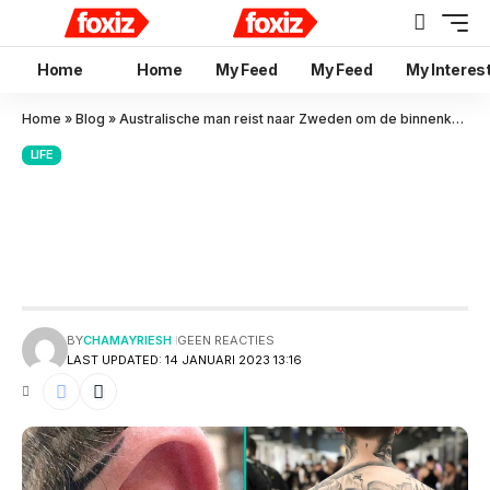
Home
Home
My Feed
My Feed
My Interes
Home
»
Blog
»
Australische man reist naar Zweden om de binnenkant van zijn oren te verwijderen
LIFE
Australische man reist naar
Zweden om de binnenkant van
zijn oren te verwijderen
BY
CHAMAYRIESH
GEEN REACTIES
LAST UPDATED: 14 JANUARI 2023 13:16