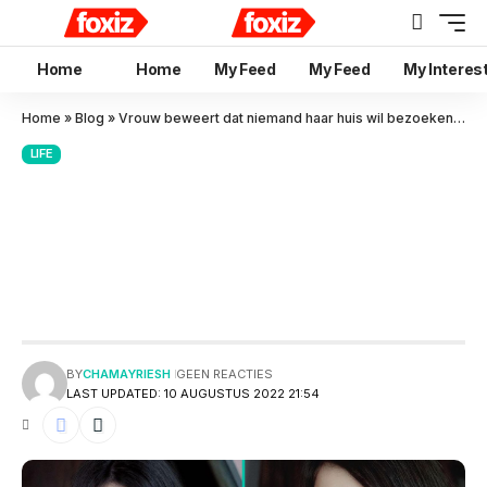
Home
Home
My Feed
My Feed
My Interes
Home
»
Blog
»
Vrouw beweert dat niemand haar huis wil bezoeken: ze heeft een ‘spook’ als huisgenoot
LIFE
Vrouw beweert dat niemand
haar huis wil bezoeken: ze
heeft een ‘spook’ als
huisgenoot
BY
CHAMAYRIESH
GEEN REACTIES
LAST UPDATED: 10 AUGUSTUS 2022 21:54