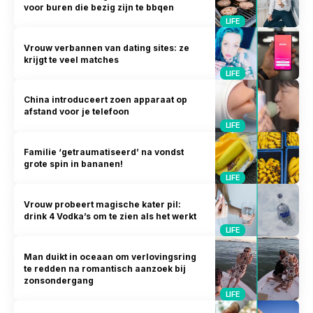
voor buren die bezig zijn te bbqen
LIFE
Vrouw verbannen van dating sites: ze
krijgt te veel matches
LIFE
China introduceert zoen apparaat op
afstand voor je telefoon
LIFE
Familie ‘getraumatiseerd’ na vondst
grote spin in bananen!
LIFE
Vrouw probeert magische kater pil:
drink 4 Vodka’s om te zien als het werkt
LIFE
Man duikt in oceaan om verlovingsring
te redden na romantisch aanzoek bij
zonsondergang
LIFE