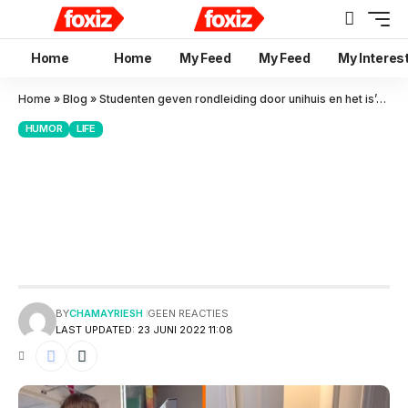
Home
Home
My Feed
My Feed
My Interes
Home
»
Blog
»
Studenten geven rondleiding door unihuis en het is’een letterlijke nachtmerrie die steeds erger wordt’genoemd
HUMOR
LIFE
Studenten geven rondleiding
door unihuis en het is’een
letterlijke nachtmerrie die
steeds erger wordt’genoemd
BY
CHAMAYRIESH
GEEN REACTIES
LAST UPDATED: 23 JUNI 2022 11:08