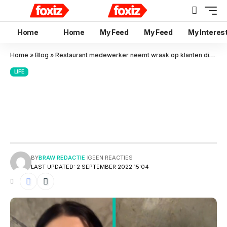
Home
Home
My Feed
My Feed
My Interes
Home
»
Blog
»
Restaurant medewerker neemt wraak op klanten die vertrokken zonder te betalen
LIFE
Restaurant medewerker neemt
wraak op klanten die
vertrokken zonder te betalen
BY
BRAW REDACTIE
GEEN REACTIES
LAST UPDATED: 2 SEPTEMBER 2022 15:04