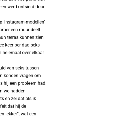
een werd ontsierd door
op ‘Instagram-modellen’
 kamer een muur deelt
un terras kunnen zien
ee keer per dag seks
en helemaal over elkaar
uid van seks tussen
 hen konden vragen om
s hij een probleem had,
 en we hadden
 en zei dat als ik
it dat hij de
en lekker”, wat een