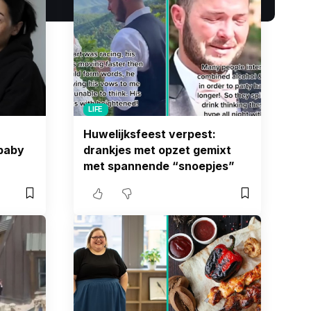
LIFE
Huwelijksfeest verpest:
 baby
drankjes met opzet gemixt
met spannende “snoepjes”