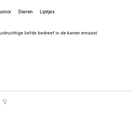
umor
Dieren
Lijstjes
 luidruchtige liefde bedreef in de kamer ernaast
otel over jong stel 
 de kamer ernaast