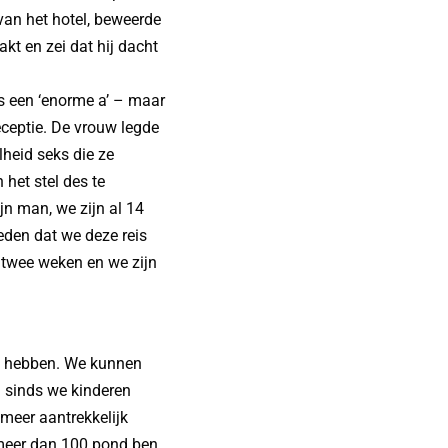
van het hotel, beweerde
kt en zei dat hij dacht
s een ‘enorme a’ – maar
ceptie. De vrouw legde
lheid seks die ze
het stel des te
jn man, we zijn al 14
reden dat we deze reis
n twee weken en we zijn
rd hebben. We kunnen
 sinds we kinderen
meer aantrekkelijk
 meer dan 100 pond ben