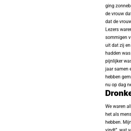
ging zonneba
de vrouw dat
dat de vrouw
Lezers waren
sommigen von
uit dat zij 
hadden was 
pijnlijker w
jaar samen e
hebben gemaa
nu op dag n
Dronk
We waren all
het als mens
hebben. Mijn
vindt”, wat 