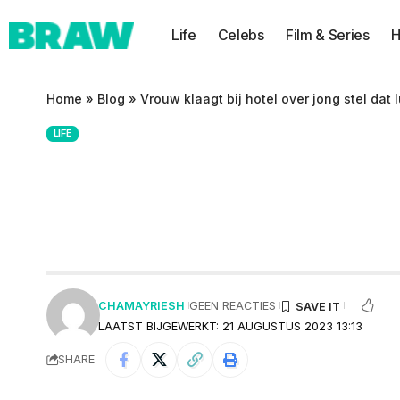
Life
Celebs
Film & Series
H
Home
»
Blog
»
Vrouw klaagt bij hotel over jong stel dat
LIFE
Vrouw klaagt bij h
liefde bedreef in
CHAMAYRIESH
GEEN REACTIES
LAATST BIJGEWERKT: 21 AUGUSTUS 2023 13:13
SHARE