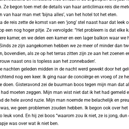
Ze begon toen met de details van haar anticlimax-reis die met
 van haar man met ‘bijna alles’, van het hotel tot het eten.
a de reis zette de komst van een ‘jong’ stel naast haar dat leek 
op een nog hoger pitje. Ze vervolgde: “Het probleem is dat elke
ere kamer, en we delen een kamer en een lager balkon waar we h
. Sinds ze zijn aangekomen hebben we ze meer of minder dan tw
, bovendien, als ze op het terras zitten zijn ze aan het zoenen 
rouw naast ons is topless aan het zonnebaden’.
e nachten geleden midden in de nacht werd gewekt door het gel
ochtend nog een keer. Ik ging naar de conciërge en vroeg of ze
te doen. Gisteravond zei de buurman boos tegen mijn man dat al
ct had moeten zeggen. Mijn man wist niet dat ik het had gemeld
d de hele avond ruzie. Mijn man noemde me belachelijk en preuts
 was, we geen problemen zouden hebben. Ik begon ook over het fe
 leuk vond. En hij zei boos “waarom zou ik niet, ze is jong, dun 
rapje was over wat ik niet ben.