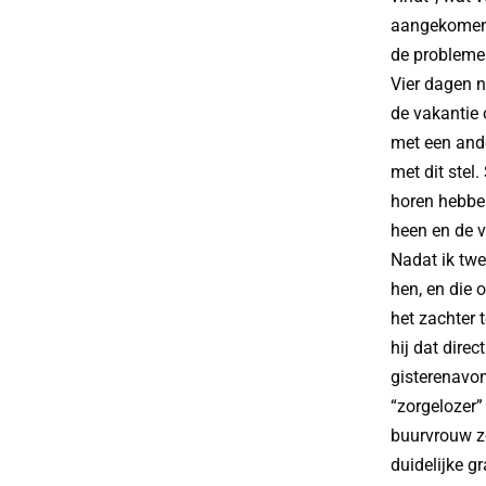
aangekomen. 
de problemen
Vier dagen n
de vakantie 
met een and
met dit stel
horen hebben
heen en de v
Nadat ik twe
hen, en die 
het zachter 
hij dat dire
gisterenavon
“zorgelozer”
buurvrouw zo
duidelijke g