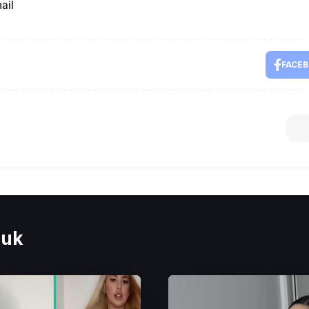
ail
FACE
euk