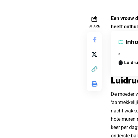
Een vrouw d
heeft onthul
SHARE
Inh
Luidr
Luidru
De moeder va
‘aantrekkeli
nacht wakker
hotelmuren 
keer per dag
onderste bal