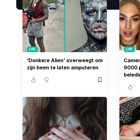
LIFE
LIFE
‘Donkere Alien’ overweegt om
Camer
zijn been te laten amputeren
9000 
beledi