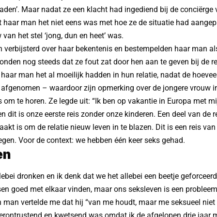
den’. Maar nadat ze een klacht had ingediend bij de conciërge 
 haar man het niet eens was met hoe ze de situatie had aangepa
 van het stel ‘jong, dun en heet’ was.
 verbijsterd over haar bekentenis en bestempelden haar man al
den nog steeds dat ze fout zat door hen aan te geven bij de re
en haar man het al moeilijk hadden in hun relatie, nadat de hoevee
afgenomen – waardoor zijn opmerking over de jongere vrouw in 
as om te horen. Ze legde uit: “Ik ben op vakantie in Europa met mi
n dit is onze eerste reis zonder onze kinderen. Een deel van de 
kt is om de relatie nieuw leven in te blazen. Dit is een reis va
egen. Voor de context: we hebben één keer seks gehad.
en
ebei dronken en ik denk dat we het allebei een beetje geforcee
en goed met elkaar vinden, maar ons seksleven is een probleem
 man vertelde me dat hij “van me houdt, maar me seksueel niet 
verontrustend en kwetsend was omdat ik de afgelopen drie jaar