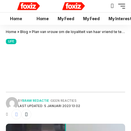
Home
Home
My Feed
My Feed
My Interes
Home
»
Blog
»
Plan van vrouw om de loyaliteit van haar vriend te testen mislukt: ‘Stuurde pornoster op hem af!’
LIFE
Plan van vrouw om de loyaliteit
van haar vriend te testen
mislukt: ‘Stuurde pornoster op
hem af!’
BY
BRAW REDACTIE
GEEN REACTIES
LAST UPDATED: 5 JANUARI 2023 13:02