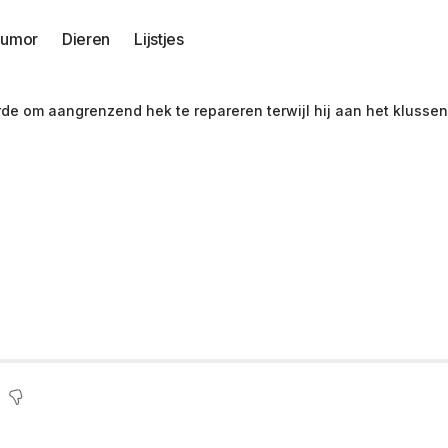
umor
Dieren
Lijstjes
e om aangrenzend hek te repareren terwijl hij aan het klusse
 op buurman die we
e repareren terwijl 