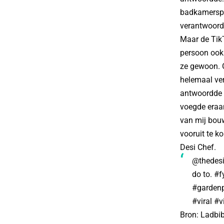
badkamerspul
verantwoorde
Maar de TikT
persoon ook 
ze gewoon. G
helemaal ver
antwoordde d
voegde eraan
van mij bouw
vooruit te k
Desi Chef.
@thedesi
do to.
#f
#gardenp
#viral
#v
Bron:
Ladbib