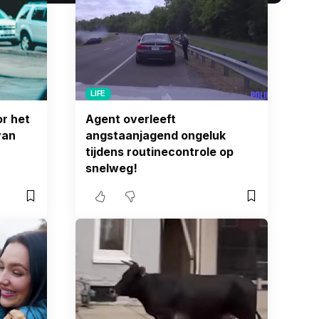
LIFE
r het
Agent overleeft
van
angstaanjagend ongeluk
tijdens routinecontrole op
snelweg!