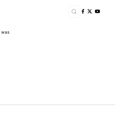
n was
igerde om
hij aan het