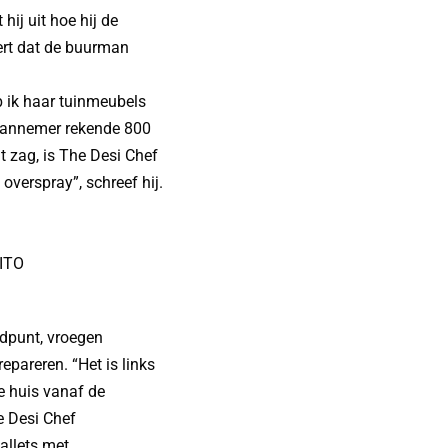
 hij uit hoe hij de
eert dat de buurman
b ik haar tuinmeubels
n aannemer rekende 800
t zag, is The Desi Chef
 overspray”, schreef hij.
ITO
ndpunt, vroegen
pareren. “Het is links
e huis vanaf de
e Desi Chef
pallets met