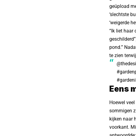
geüpload met 
‘slechtste b
‘weigerde het
“Ik liet haa
geschilderd”
pond.” Nadat
te zien terw
@thedesi
#gardenp
#garden
Eens 
Hoewel veel
sommigen zic
kijken naar 
voorkant. Mi
antwoordde: 