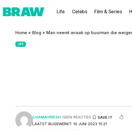
Life
Celebs
Film & Series
H
Home
»
Blog
»
Man neemt wraak op buurman die weigerd
LIFE
Man neemt wraak
aangrenzend hek t
klussen was
CHAMAYRIESH
GEEN REACTIES
LAATST BIJGEWERKT: 10 JUNI 2023 15:21