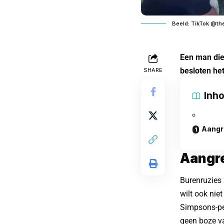
Beeld: TikTok @th
Een man die
besloten he
SHARE
Inh
Aangr
Aangr
Burenruzies 
wilt ook nie
Simpsons-pe
geen boze va