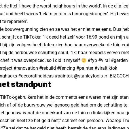
de titel ‘I have the worst neighbours in the world’. In de clip legt
uur’ ooit heeft wiens ‘hek mijn tuin is binnengedrongen’. Hij bew
 te repareren’.
r de bouwvergunning zien en ze was het er niet mee eens. Dus he
, schrijft de TikToker. “Ik deed het zelf voor 16,99 pond en mij
 hij zijn volgers heeft laten zien hoe haar overwoekerde tuin erui
ijl hij de herbouwde schutting spuit. “Ik: haar meubels verven met
chef
It was overpriced, so I did it myself
#fyp
#viral
#garden
roject
#renovation
#rebuild
#fencing
#painter
#viraltiktok
inghacks
#decoratingideas
#paintok
@stanleytools
♬ BIZCOCH
met standpunt
 TikTok-gebruikers het in de comments eens waren met zijn sta
h af of de buurvrouw wel genoeg geld had om de schutting te re
het gebouw vanaf de onderkant van de tuin en links kijken naar j
sschien heeft ze het geld niet,” schreef een persoon. Waarop Th
“Ze zei dat ze het geld niet heeft, bestelt de dag erna ladingen 