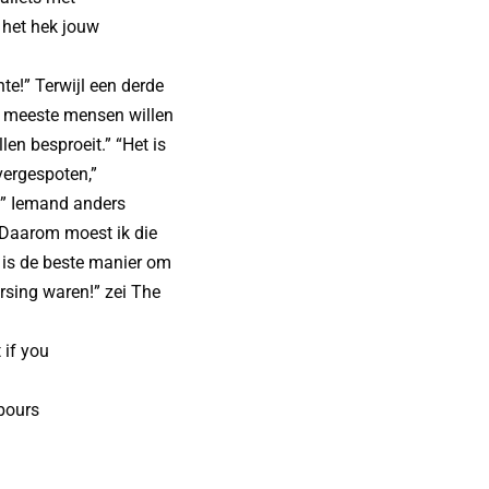
 het hek jouw
e!” Terwijl een derde
e meeste mensen willen
len besproeit.” “Het is
vergespoten,”
k.” Iemand anders
“Daarom moest ik die
 is de beste manier om
rsing waren!” zei The
 if you
bours