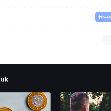
FACE
euk