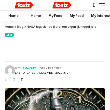
Home
Home
My Feed
My Feed
My Interes
Home
»
Blog
»
NASA legt uit hoe tijdreizen eigenlijk mogelijk is
LIFE
NASA legt uit hoe tijdreizen
eigenlijk mogelijk is
BY
CHAMAYRIESH
GEEN REACTIES
LAST UPDATED: 7 DECEMBER 2022 15:04