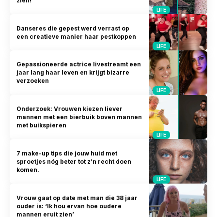
zien!
LIFE
Danseres die gepest werd verrast op
een creatieve manier haar pestkoppen
LIFE
Gepassioneerde actrice livestreamt een
jaar lang haar leven en krijgt bizarre
verzoeken
LIFE
Onderzoek: Vrouwen kiezen liever
mannen met een bierbuik boven mannen
met buikspieren
LIFE
7 make-up tips die jouw huid met
sproetjes nóg beter tot z’n recht doen
komen.
LIFE
Vrouw gaat op date met man die 38 jaar
ouder is: ‘Ik hou ervan hoe oudere
mannen eruit zien’