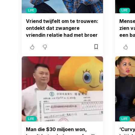
LIFE
LIFE
Vriend twijfelt om te trouwen:
Mensen
ontdekt dat zwangere
zien v
vriendin relatie had met broer
een ba
LIFE
LIFE
Man die $30 miljoen won,
‘Curvy