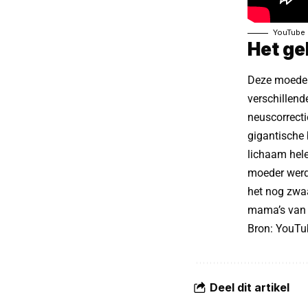
YouTube
Het g
Deze moeders
verschillend
neuscorrecti
gigantische 
lichaam hele
moeder werd 
het nog zwaa
mama’s van z
Bron:
YouTu
Deel dit artikel