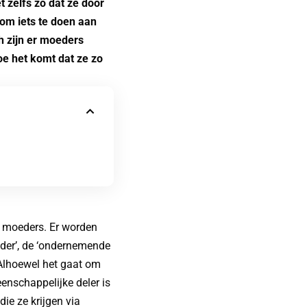
 zelfs zo dat ze door
 om iets te doen aan
ch zijn er moeders
oe het komt dat ze zo
e moeders. Er worden
eder’, de ‘ondernemende
 Alhoewel het gaat om
enschappelijke deler is
 die ze
krijgen
via