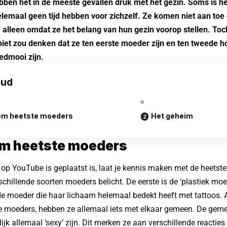
ben het in de meeste gevallen druk met het gezin. Soms is het
elemaal geen tijd hebben voor zichzelf. Ze komen niet aan toe
k, alleen omdat ze het belang van hun gezin voorop stellen. To
niet zou denken dat ze ten eerste moeder zijn en ten tweede h
edmooi zijn.
oud
em heetste moeders
Het geheim
em heetste moeders
 op YouTube is geplaatst is, laat je kennis maken met de heetst
schillende soorten moeders belicht. De eerste is de ‘plastiek mo
de moeder die haar lichaam helemaal bedekt heeft met tattoos.
e moeders, hebben ze allemaal iets met elkaar gemeen. De geme
ijk allemaal ‘sexy’ zijn. Dit merken ze aan verschillende reacties