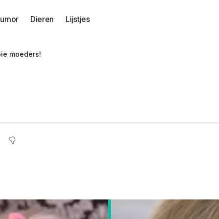
umor
Dieren
Lijstjes
ie moeders!
 deze extreme bloe