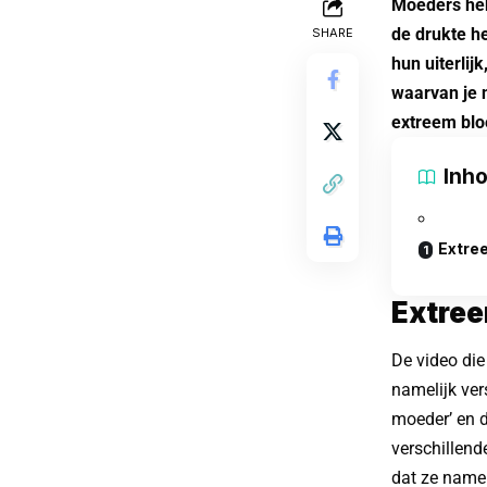
Moeders heb
de drukte h
SHARE
hun uiterlij
waarvan je 
extreem blo
Inh
Extre
Extre
De video die
namelijk ver
moeder’ en 
verschillend
dat ze namel