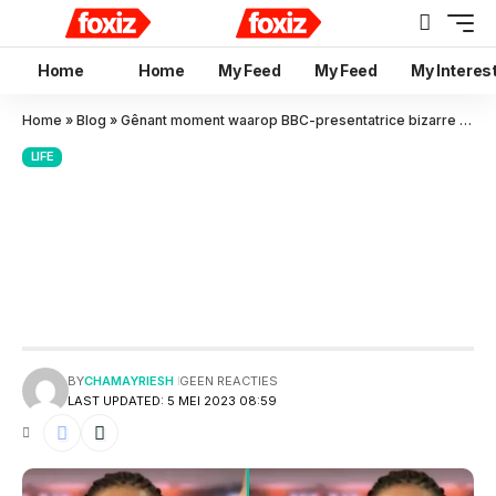
Home
Home
My Feed
My Feed
My Interes
Home
»
Blog
»
Gênant moment waarop BBC-presentatrice bizarre pose aanneemt zonder te weten dat ze live in de uitzending is
LIFE
Gênant moment waarop BBC-
presentatrice bizarre pose
aanneemt zonder te weten dat
ze live in de uitzending is
BY
CHAMAYRIESH
GEEN REACTIES
LAST UPDATED: 5 MEI 2023 08:59