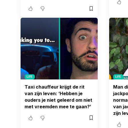
LIFE
LIFE
Taxi chauffeur krijgt de rit
Man die
van zijn leven: ‘Hebben je
jackpo
ouders je niet geleerd om niet
normal
met vreemden mee te gaan?’
van ja
zijn le