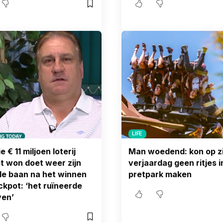
LIFE
 € 11 miljoen loterij
Man woedend: kon op zi
t won doet weer zijn
verjaardag geen ritjes i
e baan na het winnen
pretpark maken
ckpot: ‘het ruïneerde
ven’