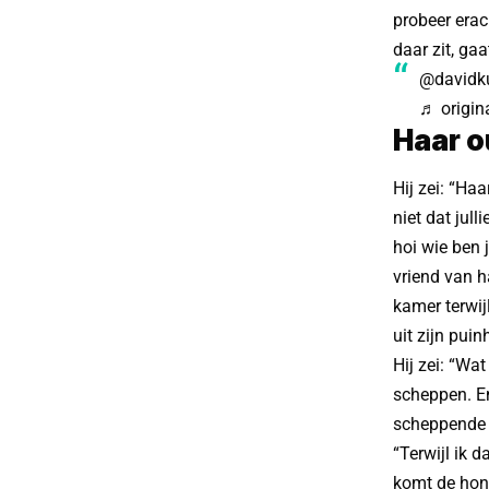
probeer erac
daar zit, ga
@davidku
♬ origin
Haar o
Hij zei: “Ha
niet dat jull
hoi wie ben j
vriend van h
kamer terwijl
uit zijn pui
Hij zei: “Wa
scheppen. En
scheppende b
“Terwijl ik d
komt de hond