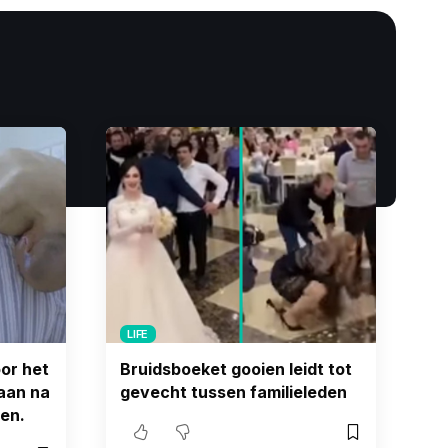
LIFE
or het
Bruidsboeket gooien leidt tot
taan na
gevecht tussen familieleden
ten.