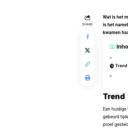
Wat is het m
is het name
SHARE
kwamen haar
Inh
Trend
Trend
Een huidige
gebeurd tijd
proef gestel