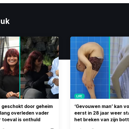
euk
LIFE
 geschokt door geheim
‘Gevouwen man’ kan vo
 lang overleden vader
eerst in 28 jaar weer s
r toeval is onthuld
het breken van zijn bot