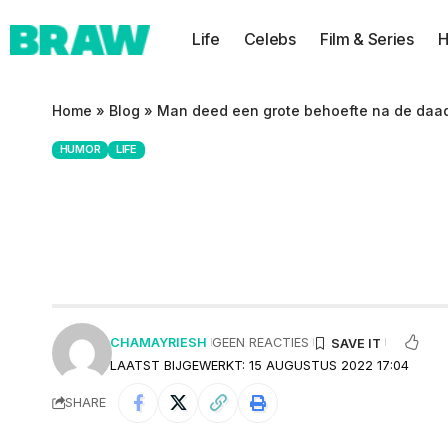
Life
Celebs
Film & Series
H
Home
»
Blog
»
Man deed een grote behoefte na de daad
HUMOR
LIFE
Man deed een gro
door haar ouders
CHAMAYRIESH
GEEN REACTIES
LAATST BIJGEWERKT: 15 AUGUSTUS 2022 17:04
SHARE