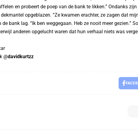
uffelen en probeert de poep van de bank te likken.” Ondanks zij
dekmantel opgeblazen. “Ze kwamen erachter, ze zagen dat mijn 
op de bank lag. “Ik ben weggegaan. Heb ze nooit meer gezien.”
terwijl anderen opgelucht waren dat hun verhaal niets was verg
tar
ok @
davidkurtzz
FACE