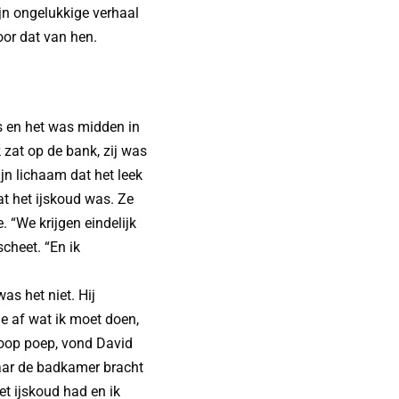
ijn ongelukkige verhaal
oor dat van hen.
is en het was midden in
zat op de bank, zij was
jn lichaam dat het leek
t het ijskoud was. Ze
. “We krijgen eindelijk
scheet. “En ik
as het niet. Hij
me af wat ik moet doen,
 hoop poep, vond David
naar de badkamer bracht
et ijskoud had en ik