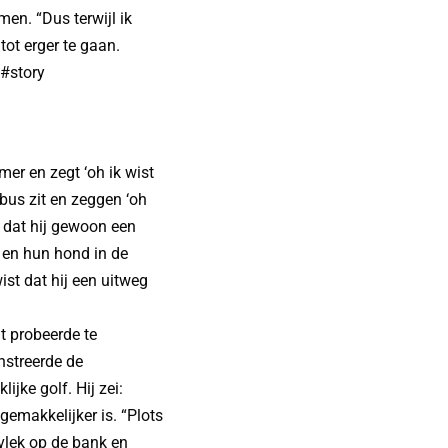
en. “Dus terwijl ik
tot erger te gaan.
#story
mer en zegt ‘oh ik wist
e bus zit en zeggen ‘oh
ei dat hij gewoon een
s en hun hond in de
wist dat hij een uitweg
t probeerde te
nstreerde de
jke golf. Hij zei:
 gemakkelijker is. “Plots
 vlek op de bank en