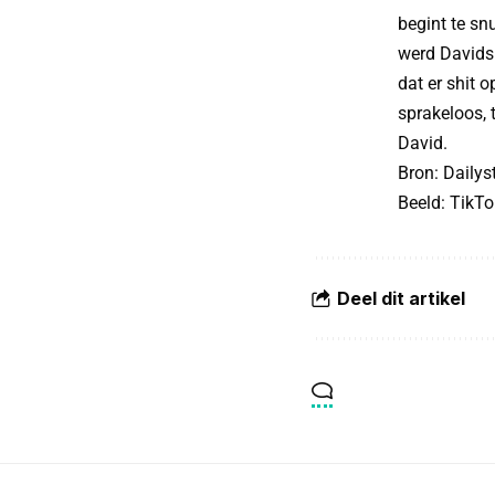
begint te sn
werd Davids 
dat er shit 
sprakeloos, 
David.
Bron:
Dailys
Beeld: TikT
Deel dit artikel