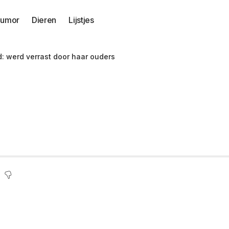
umor
Dieren
Lijstjes
: werd verrast door haar ouders
te behoefte na de d