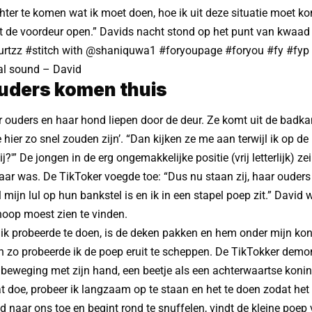
hter te komen wat ik moet doen, hoe ik uit deze situatie moet kom
at de voordeur open.” Davids nacht stond op het punt van kwaad 
rtzz
#stitch
with @shaniquwa1
#foryoupage
#foryou
#fy
#fyp
al sound – David
uders komen thuis
ar ouders en haar hond liepen door de deur. Ze komt uit de badka
ie hier zo snel zouden zijn’. “Dan kijken ze me aan terwijl ik op d
ij?'” De jongen in de erg ongemakkelijke positie (vrij letterlijk) z
aar was. De TikToker voegde toe: “Dus nu staan ​​zij, haar ouder
 mijn lul op hun bankstel is en ik in een stapel poep zit.” David 
nhoop moest zien te vinden.
t ik probeerde te doen, is de deken pakken en hem onder mijn kon
 zo probeerde ik de poep eruit te scheppen. De TikTokker demo
eweging met zijn hand, een beetje als een achterwaartse koninkli
at doe, probeer ik langzaam op te staan ​​​​en het te doen zodat het
 naar ons toe en begint rond te snuffelen, vindt de kleine poep