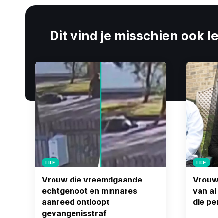
Dit vind je misschien ook l
LIFE
LIFE
Vrouw die vreemdgaande
Vrouw
echtgenoot en minnares
van al
aanreed ontloopt
die pe
gevangenisstraf