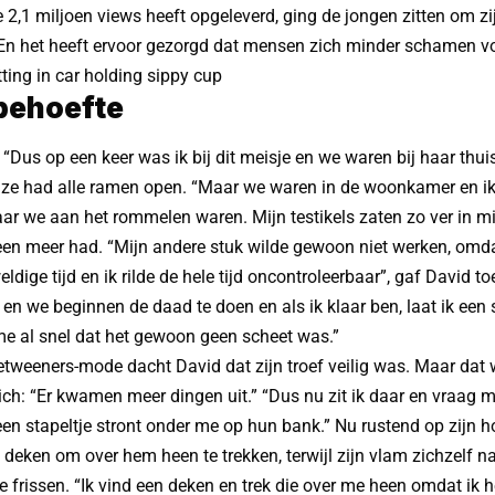
die 2,1 miljoen views heeft opgeleverd, ging de jongen zitten om z
. En het heeft ervoor gezorgd dat mensen zich minder schamen v
behoefte
t: “Dus op een keer was ik bij dit meisje en we waren bij haar thu
 ze had alle ramen open. “Maar we waren in de woonkamer en ik 
ar we aan het rommelen waren. Mijn testikels zaten zo ver in mi
geen meer had. “Mijn andere stuk wilde gewoon niet werken, omda
dige tijd en ik rilde de hele tijd oncontroleerbaar”, gaf David toe
 en we beginnen de daad te doen en als ik klaar ben, laat ik een 
me al snel dat het gewoon geen scheet was.”
tweeners-mode dacht David dat zijn troef veilig was. Maar dat w
ich: “Er kwamen meer dingen uit.” “Dus nu zit ik daar en vraag 
 een stapeltje stront onder me op hun bank.” Nu rustend op zijn
 deken om over hem heen te trekken, terwijl zijn vlam zichzelf 
e frissen. “Ik vind een deken en trek die over me heen omdat ik h