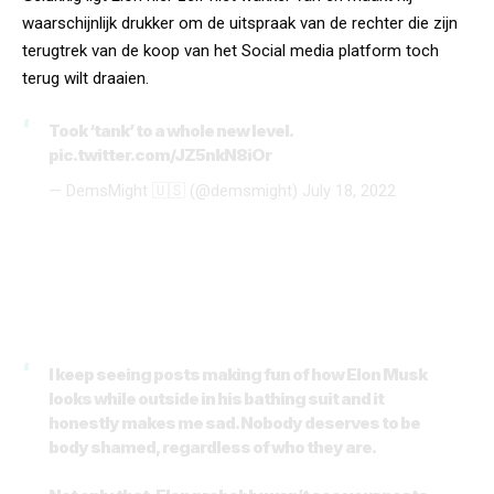
waarschijnlijk drukker om de uitspraak van de rechter die zijn
terugtrek van de koop van het Social media platform toch
terug wilt draaien.
Took ‘tank’ to a whole new level.
pic.twitter.com/JZ5nkN8iOr
— DemsMight 🇺🇸 (@demsmight)
July 18, 2022
I keep seeing posts making fun of how Elon Musk
looks while outside in his bathing suit and it
honestly makes me sad. Nobody deserves to be
body shamed, regardless of who they are.