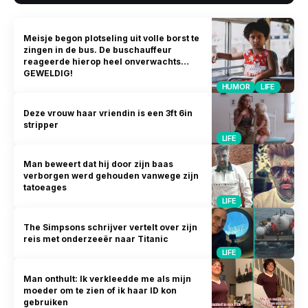
Meisje begon plotseling uit volle borst te
zingen in de bus. De buschauffeur
reageerde hierop heel onverwachts…
GEWELDIG!
HUMOR
LIFE
Deze vrouw haar vriendin is een 3ft 6in
stripper
LIFE
Man beweert dat hij door zijn baas
verborgen werd gehouden vanwege zijn
tatoeages
LIFE
The Simpsons schrijver vertelt over zijn
reis met onderzeeër naar Titanic
LIFE
Man onthult: Ik verkleedde me als mijn
moeder om te zien of ik haar ID kon
gebruiken