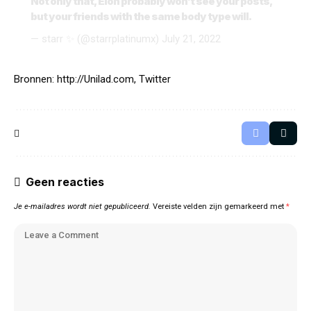
Not only that, Elon probably won’t see your posts,
but your friends with the same body type will.
— starr ✨ (@starrplatinumx)
July 21, 2022
Bronnen:
http://Unilad.com
, Twitter
Geen reacties
Je e-mailadres wordt niet gepubliceerd.
Vereiste velden zijn gemarkeerd met
*