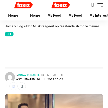
Home
Home
My Feed
My Feed
My Interes
Home
»
Blog
»
Elon Musk reageert op feestende shirtloze memes op jacht
LIFE
Elon Musk reageert op
feestende shirtloze memes op
jacht
BY
BRAW REDACTIE
GEEN REACTIES
LAST UPDATED: 26 JULI 2022 20:09