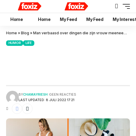
Home
Home
My Feed
My Feed
My Interes
Home
»
Blog
»
Man verbaasd over dingen die zijn vrouw meeneemt op vakantie
HUMOR
LIFE
Man verbaasd over dingen die
zijn vrouw meeneemt op
vakantie
BY
CHAMAYRIESH
GEEN REACTIES
LAST UPDATED: 8 JULI 2022 17:21