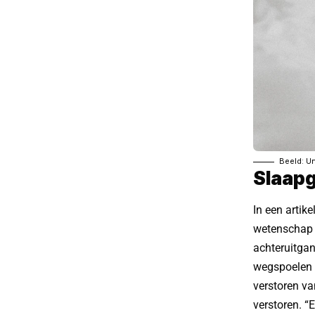
Beeld: U
Slaap
In een artik
wetenschap 
achteruitgan
wegspoelen 
verstoren v
verstoren. “