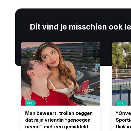
Dit vind je misschien ook l
LIFE
LIFE
Man beweert: trollen zeggen
“Onve
dat mijn vriendin “genoegen
Sporti
neemt” met een gemiddeld
flink 