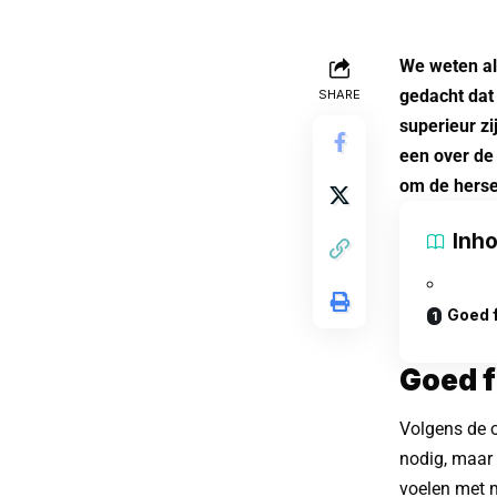
We weten al
gedacht dat 
SHARE
superieur z
een over de
om de hersen
Inh
Goed 
Goed f
Volgens de o
nodig, maar
voelen met 