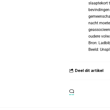
slaaptekort 
bevindingen 
gemeenschap
nacht moeten
geassocieerd
oudere volwa
Bron:
Ladbib
Beeld: Unsp
Deel dit artikel