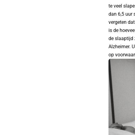
te veel slap
dan 6,5 uur 
vergeten dat
is de hoeveel
de slaaptijd
Alzheimer. U
op voorwaard