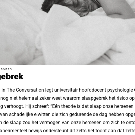
nsplash
gebrek
el in The Conversation legt universitair hoofddocent psychologie 
nog niet helemaal zeker weet waarom slaapgebrek het risico op
g verhoogt. Hij schreef: “Eén theorie is dat slaap onze hersenen h
van schadelijke eiwitten die zich gedurende de dag hebben opg
an de slaap zou het vermogen van onze hersenen om zich te on
Experimenteel bewijs ondersteunt dit zelfs het toont aan dat zel