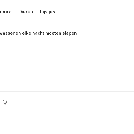
umor
Dieren
Lijstjes
lwassenen elke nacht moeten slapen
e toont aan hoevee
n slapen