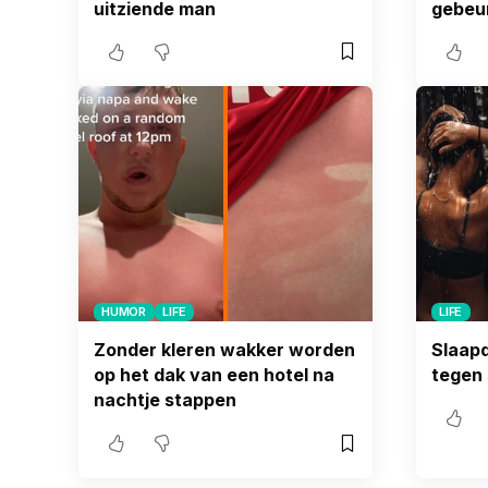
uitziende man
gebeur
HUMOR
LIFE
LIFE
Zonder kleren wakker worden
Slaap
op het dak van een hotel na
tegen 
nachtje stappen