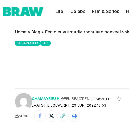
Life
Celebs
Film & Series
H
Home
»
Blog
»
Een nieuwe studie toont aan hoeveel vo
GEZONDHEID
LIFE
Een nieuwe studi
elke nacht moete
CHAMAYRIESH
GEEN REACTIES
LAATST BIJGEWERKT: 29 JUNI 2022 13:53
SHARE