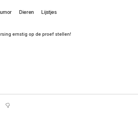
umor
Dieren
Lijstjes
ersing ernstig op de proef stellen!
ituaties die je zelf
n!