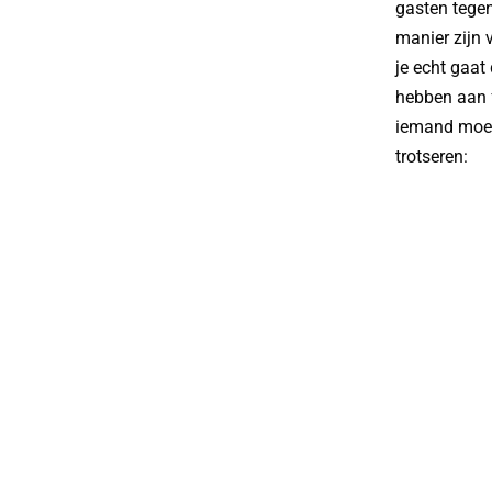
gasten tegen
manier zijn 
je echt gaat
hebben aan f
iemand moet 
trotseren: