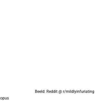
Beeld: Reddit @
r/mildlyinfuriating
topus