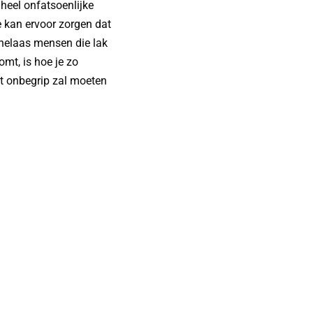
heel onfatsoenlijke
e kan ervoor zorgen dat
n helaas mensen die lak
mt, is hoe je zo
et onbegrip zal moeten