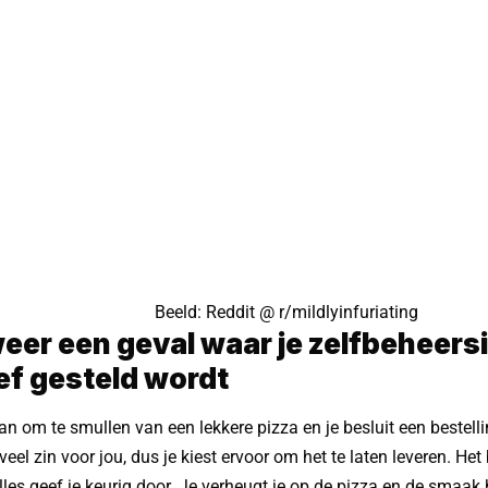
Beeld: Reddit @
r/mildlyinfuriating
 weer een geval waar je zelfbeheers
ef gesteld wordt
an om te smullen van een lekkere pizza en je besluit een bestellin
veel zin voor jou, dus je kiest ervoor om het te laten leveren. Het
les geef je keurig door. Je verheugt je op de pizza en de smaak 