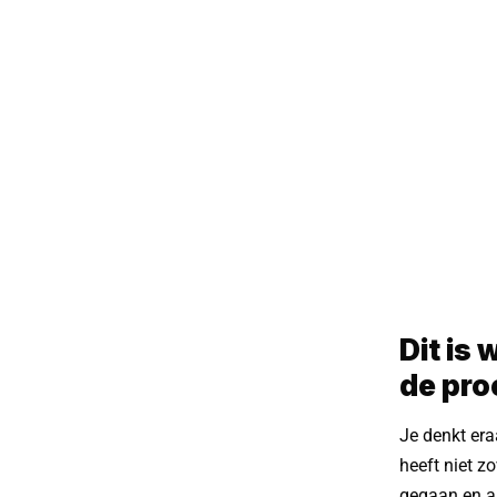
Dit is
de pro
Je denkt era
heeft niet zo
gegaan en al