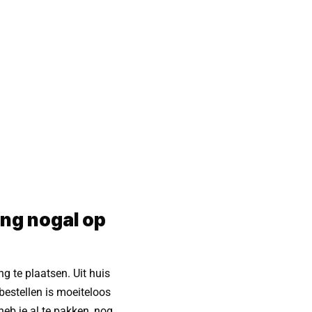
ing nogal op
g te plaatsen. Uit huis
 bestellen is moeiteloos
heb je al te pakken, nog