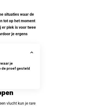
me situaties waar de
len tot op het moment
 er plek is voor twee
ardoor je ergens
 waar je
 de proef gesteld
ippen
 een
vlucht
kun je rare