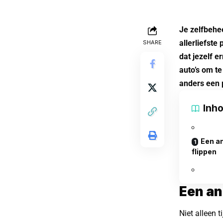
Je zelfbehee
allerliefste
SHARE
dat jezelf e
auto’s om t
anders een 
Inh
Een an
flippen
Een an
Niet alleen 