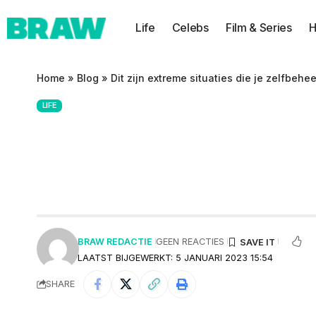
Life
Celebs
Film & Series
H
Home
»
Blog
»
Dit zijn extreme situaties die je zelfbehe
LIFE
Dit zijn extreme s
op de proef stelle
BRAW REDACTIE
GEEN REACTIES
LAATST BIJGEWERKT: 5 JANUARI 2023 15:54
SHARE