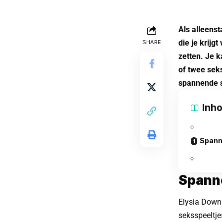
Als alleenst
die je krijg
SHARE
zetten. Je 
of twee seks
spannende s
Inh
Spann
Spanne
Elysia Downi
seksspeeltje