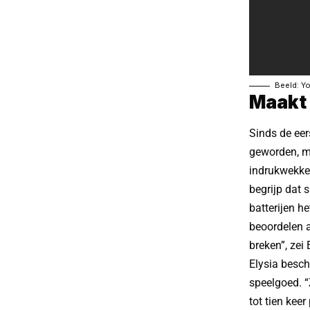
Beeld: Y
Maakt 
Sinds de eer
geworden, m
indrukwekken
begrijp dat
batterijen he
beoordelen a
breken”, zei 
Elysia besch
speelgoed. “
tot tien kee