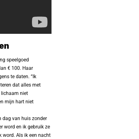
ten
ing speelgoed
dan € 100. Haar
ens te daten. “Ik
eren dat alles met
e lichaam niet
n mijn hart niet
en dag van huis zonder
er word en ik gebruik ze
k word. Als ik een nacht