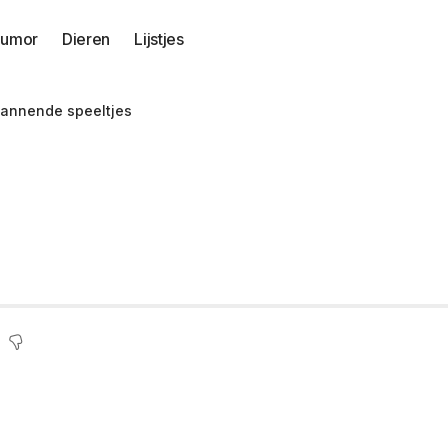
umor
Dieren
Lijstjes
pannende speeltjes
rouw is verslaafd a