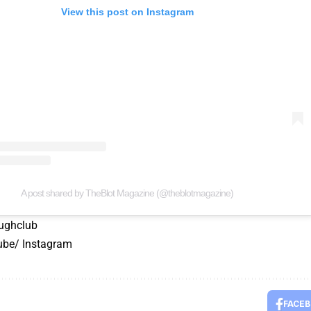
View this post on Instagram
A post shared by TheBlot Magazine (@theblotmagazine)
ughclub
ube/ Instagram
FACE