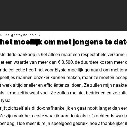
ouTube @betsy boudoir uk
het moeilijk om met jongens te da
ste dildo-aankoop is het alleen maar een respectabele verzamel
et een waarde van meer dan € 3.500, de duurdere kosten meer 
de collectie heeft het voor Elysia moeilijk gemaakt om met jong
 speeltjes mannen onzeker kunnen maken, maar ze moeten accept
t werk altijd sneller en efficiënter zal doen. Ze zullen mijn naakt
ls ik me zelfbewust voel. Ze zullen me niet bedriegen en ze zulle
Elysia.
rijft zichzelf als dildo-onafhankelijk en gaat nooit langer dan e
Ze zijn vaak het eerste waar ik aan denk als ik ’s ochtends wakk
r per dag. Hoe meer ik mijn speelgoed gebruik, hoe afhankelijker i