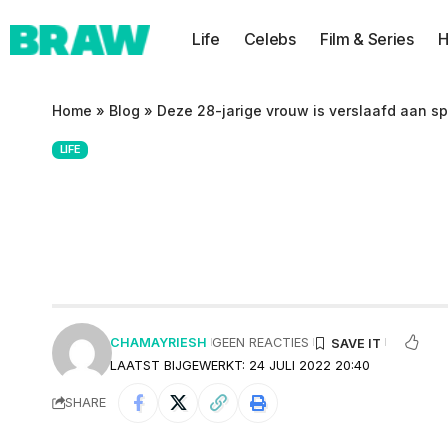
Life
Celebs
Film & Series
H
Home
»
Blog
»
Deze 28-jarige vrouw is verslaafd aan s
LIFE
Deze 28-jarige v
speeltjes
CHAMAYRIESH
GEEN REACTIES
LAATST BIJGEWERKT: 24 JULI 2022 20:40
SHARE