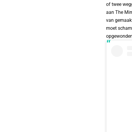
of twee wegg
aan The Mirr
van gemaakt.
moet schame
opgewonden 