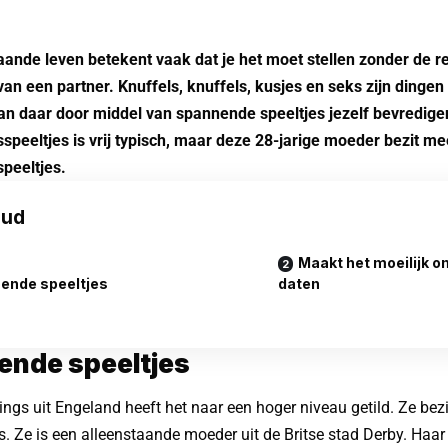
aande leven betekent vaak dat je het moet stellen zonder de r
t van een partner. Knuffels, knuffels, kusjes en seks zijn dingen
kan daar door middel van spannende speeltjes jezelf bevredige
speeltjes is vrij typisch, maar deze 28-jarige moeder bezit me
peeltjes.
oud
Maakt het moeilijk o
ende speeltjes
daten
nde speeltjes
ngs uit Engeland heeft het naar een hoger niveau getild. Ze bez
s. Ze is een alleenstaande moeder uit de Britse stad Derby. Haar 