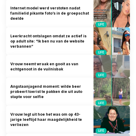
Internet model werd verstoten nadat
familielid pikante foto’s in de groepschat
deelde
LIFE
Leerkracht ontslagen omdat ze actief is
op adult site: “Ik ben nu van de website
verbannen”
LIFE
Vrouw neemt wraak en gooit as van
echtgenoot in de vuilnisbak
LIFE
Angstaanjagend moment: wilde beer
probeert toerist te pakken die uit auto
stapte voor selfie
LIFE
Vrouw legt uit hoe het was om op 43-
jarige leeftijd haar maagdelijkheid te
verliezen
LIFE