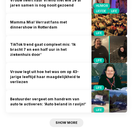
Vrouw heeft haar vriend met wie ze al
jaren samen is nog nooit gezoend
HUMOR
LIEFDE
LIFE
Mamma Mia! Verrast fans met
dinnershow in Rotterdam
LIFE
TikTok trend gaat compleet mis: ‘Ik
bracht 7 en een half uur in het
ziekenhuis door’
LIFE
Vrouw legt uit hoe het was om op 43-
jarige leeftijd haar maagdelijkheid te
verliezen
LIFE
Bestuurder vergeet om handrem van
auto te activeren: ‘Auto beland in ravijn!’
LIFE
SHOW MORE