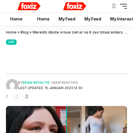
Home
Home
My Feed
My Feed
My Interes
Home
»
Blog
»
Werelds dikste vrouw ziet er na 6 zes totaal anders uit!
LIFE
Werelds dikste vrouw ziet er
na 6 zes totaal anders uit!
BY
BRAW REDACTIE
GEEN REACTIES
LAST UPDATED: 15 JANUARI 2023 12:30