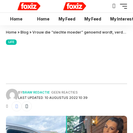
Home
Home
My Feed
My Feed
My Interes
Home
»
Blog
»
Vrouw die “slechte moeder” genoemd wordt, verdedigt haar kledingkeuze
LIFE
Vrouw die “slechte moeder”
genoemd wordt, verdedigt
haar kledingkeuze
BY
BRAW REDACTIE
GEEN REACTIES
LAST UPDATED: 10 AUGUSTUS 2022 10:39