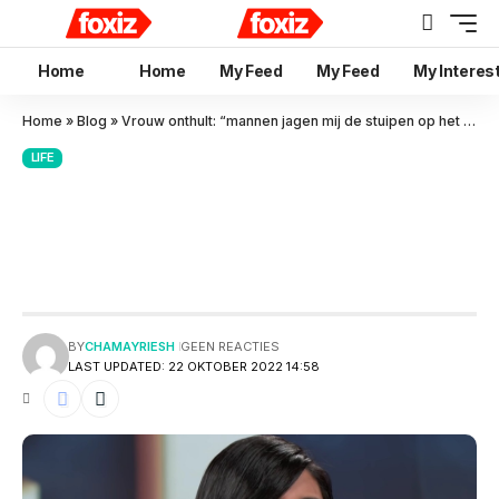
Home
Home
My Feed
My Feed
My Interes
Home
»
Blog
»
Vrouw onthult: “mannen jagen mij de stuipen op het lijf als ik zeg dat ik nog maagd ben”
LIFE
Vrouw onthult: “mannen jagen
mij de stuipen op het lijf als ik
zeg dat ik nog maagd ben”
BY
CHAMAYRIESH
GEEN REACTIES
LAST UPDATED: 22 OKTOBER 2022 14:58