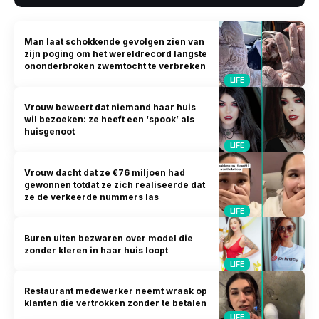
Man laat schokkende gevolgen zien van
zijn poging om het wereldrecord langste
ononderbroken zwemtocht te verbreken
LIFE
Vrouw beweert dat niemand haar huis
wil bezoeken: ze heeft een ‘spook’ als
huisgenoot
LIFE
Vrouw dacht dat ze €76 miljoen had
gewonnen totdat ze zich realiseerde dat
ze de verkeerde nummers las
LIFE
Buren uiten bezwaren over model die
zonder kleren in haar huis loopt
LIFE
Restaurant medewerker neemt wraak op
klanten die vertrokken zonder te betalen
LIFE