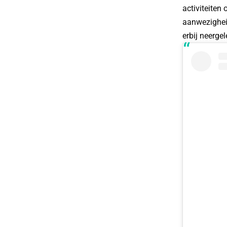
activiteiten
aanwezigheid
erbij neerge