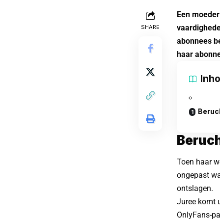
Een moeder 
vaardighede
SHARE
abonnees be
haar abonne
Inh
Beruc
Beruch
Toen haar w
ongepast was
ontslagen.
Juree komt u
OnlyFans-pa