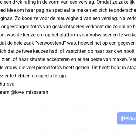
 een d*ck rating in de vorm van een verslag. Omdat ze zakelijk i
oed idee om haar pagina speciaal te maken en zich te ondersch
ina’s. Zo koos ze voor de nieuwigheid van een verslag. Na verlo
 ongevraagde foto’s van geslachtsdelen verkocht die ze online 
n, was de keuze om op het platform voor volwassenen te werken
dat de hele zaak “verwoestend” was, hoewel het op een gegeve
zich dat ze twee keuzes had: of vastzitten op haar bank en nooit
n zien, of haar situatie accepteren en er het beste van maken. V
e vrouw die veel piemelfoto’s heeft gezien. Dit heeft haar in sta
ezier te hebben en speels te zijn.
htnova
agram @love_misssarah
FACE