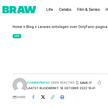
Life
Celebs
Film & Series
H
Home
»
Blog
»
Lerares ontslagen over OnlyFans-pagina: 
LIFE
Lerares ontslage
nu pikante foto’s
CHAMAYRIESH
GEEN REACTIES
LAATST BIJGEWERKT: 18 OKTOBER 2022 16:41
SHARE