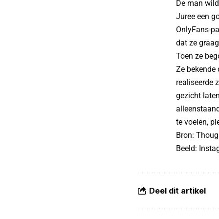
De man wilde
Juree een g
OnlyFans-pag
dat ze graag
Toen ze bego
Ze bekende 
realiseerde 
gezicht late
alleenstaand
te voelen, pl
Bron:
Thoug
Beeld: Inst
Deel dit artikel