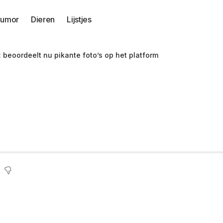
umor
Dieren
Lijstjes
beoordeelt nu pikante foto’s op het platform
n over OnlyFans-pag
 op het platform