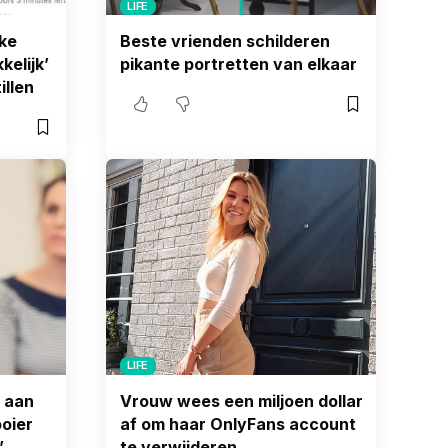
LIFE
ke
Beste vrienden schilderen
elijk’
pikante portretten van elkaar
illen
LIFE
 aan
Vrouw wees een miljoen dollar
ooier
af om haar OnlyFans account
’
te verwijderen