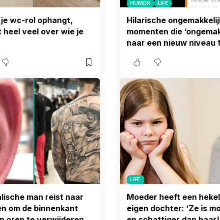
HUMOR
LIFE
 je wc-rol ophangt,
Hilarische ongemakkelij
t heel veel over wie je
momenten die ‘ongemakk
naar een nieuw niveau t
LIFE
lische man reist naar
Moeder heeft een hekel
n om de binnenkant
eigen dochter: ‘Ze is m
jn oren te verwijderen
en schattiger dan haar!