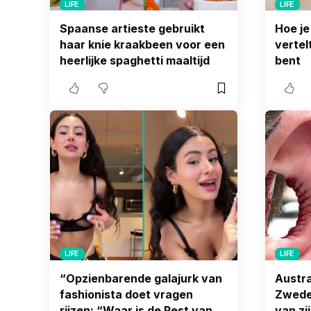
LIFE
LIFE
Spaanse artieste gebruikt
Hoe je
haar knie kraakbeen voor een
vertel
heerlijke spaghetti maaltijd
bent
LIFE
LIFE
“Opzienbarende galajurk van
Austra
fashionista doet vragen
Zwede
rijzen: “Waar is de Rest van
van zi