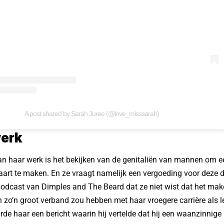
A post shared by Sarah Juree (@love_misssarah)
werk
n haar werk is het bekijken van de genitaliën van mannen om e
art te maken. En ze vraagt namelijk een vergoeding voor deze 
podcast van Dimples and The Beard dat ze niet wist dat het ma
zo’n groot verband zou hebben met haar vroegere carrière als l
rde haar een bericht waarin hij vertelde dat hij een waanzinnige 