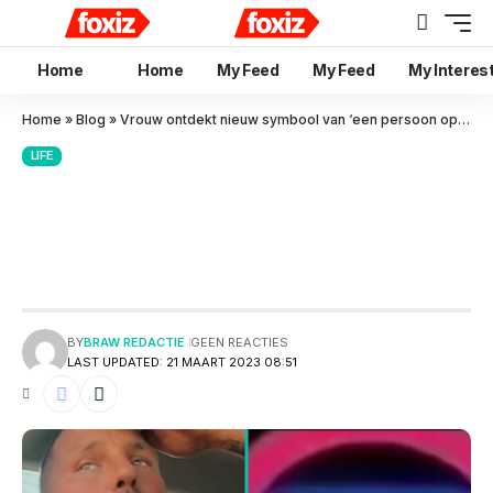
Home
Home
My Feed
My Feed
My Interes
Home
»
Blog
»
Vrouw ontdekt nieuw symbool van ‘een persoon op toilet’ op dashboard auto!
LIFE
Vrouw ontdekt nieuw symbool
van ‘een persoon op toilet’ op
dashboard auto!
BY
BRAW REDACTIE
GEEN REACTIES
LAST UPDATED: 21 MAART 2023 08:51