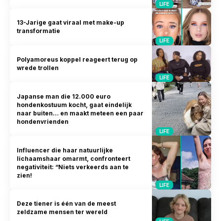
LIFE
13-Jarige gaat viraal met make-up
transformatie
LIFE
Polyamoreus koppel reageert terug op
wrede trollen
LIFE
Japanse man die 12.000 euro
hondenkostuum kocht, gaat eindelijk
naar buiten… en maakt meteen een paar
hondenvrienden
LIFE
Influencer die haar natuurlijke
lichaamshaar omarmt, confronteert
negativiteit: “Niets verkeerds aan te
zien!
LIFE
Deze tiener is één van de meest
zeldzame mensen ter wereld