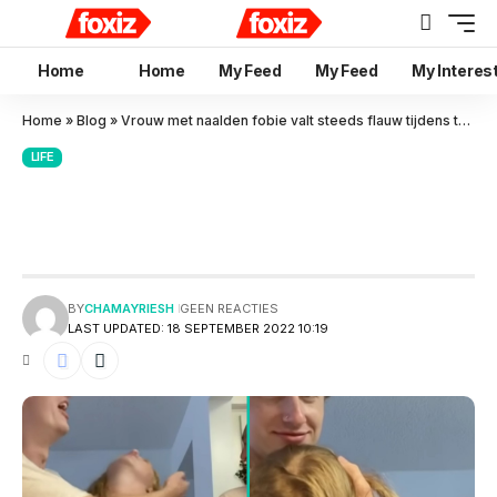
Home
Home
My Feed
My Feed
My Interes
Home
»
Blog
»
Vrouw met naalden fobie valt steeds flauw tijdens tatoeage
LIFE
Vrouw met naalden fobie valt
steeds flauw tijdens tatoeage
BY
CHAMAYRIESH
GEEN REACTIES
LAST UPDATED: 18 SEPTEMBER 2022 10:19