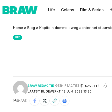
Life
Celebs
Film & Series
H
Home
»
Blog
»
Kapitein dommelt weg achter het stuurwi
LIFE
Kapitein dommelt
miljoenen jacht 
BRAW REDACTIE
GEEN REACTIES
LAATST BIJGEWERKT: 12 JUNI 2023 13:20
SHARE