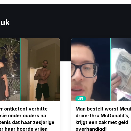
euk
LIFE
 ontketent verhitte
Man bestelt worst Mcuff
sie onder ouders na
drive-thru McDonald’s,
enis dat haar zesjarige
krijgt een zak met geld
r haar hoorde vrijen
overhandigd!