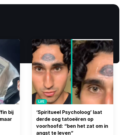
LIFE
in bij
‘Spiritueel Psycholoog’ laat
 maar
derde oog tatoeëren op
voorhoofd: “ben het zat om in
angst te leven”