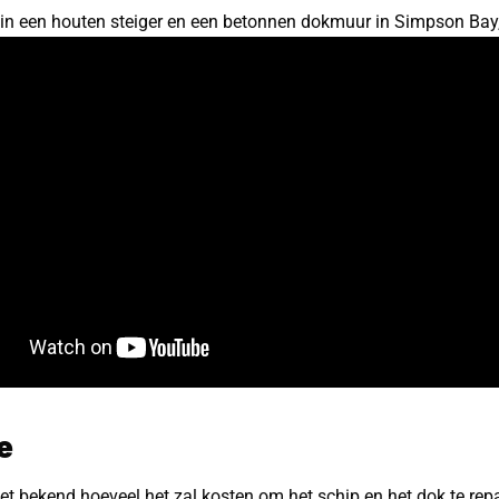
 in een houten steiger en een betonnen dokmuur in Simpson Bay,
e
iet bekend hoeveel het zal kosten om het schip en het dok te rep