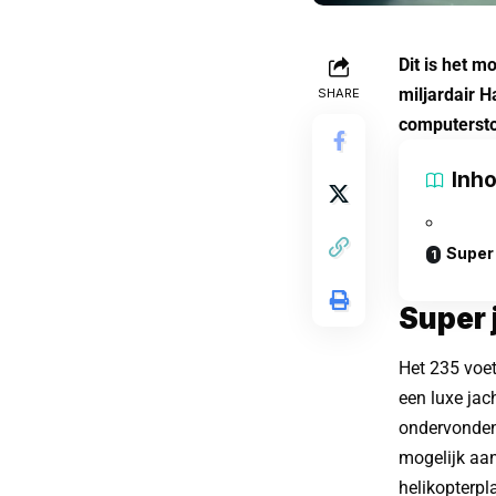
Dit is het 
miljardair H
SHARE
computersto
Inh
Super
Super 
Het 235 voet
een luxe jac
ondervonden.
mogelijk aan
helikopterpl