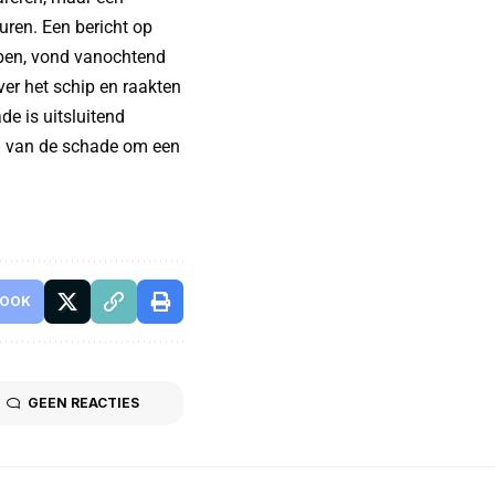
ren. Een bericht op
bben, vond vanochtend
er het schip en raakten
e is uitsluitend
g van de schade om een
BOOK
GEEN REACTIES