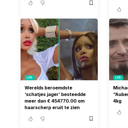
LIFE
LIFE
Werelds beroemdste
Micha
‘schatjes jager’ besteedde
“Aube
meer dan € 454770.00 om
4kg
haarscherp eruit te zien