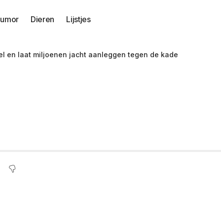
umor
Dieren
Lijstjes
el en laat miljoenen jacht aanleggen tegen de kade
 weg achter het stuu
aanleggen tegen de 