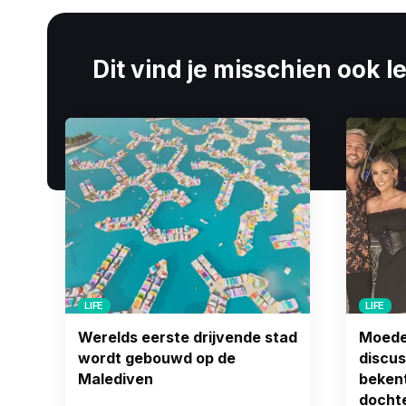
Dit vind je misschien ook l
LIFE
LIFE
Werelds eerste drijvende stad
Moeder
wordt gebouwd op de
discus
Malediven
bekent
dochte