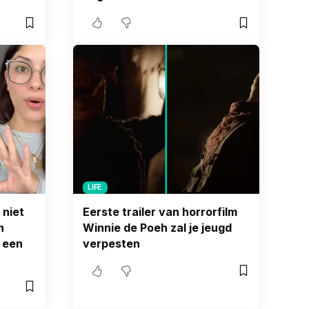
LIFE
 niet
Eerste trailer van horrorfilm
n
Winnie de Poeh zal je jeugd
r een
verpesten