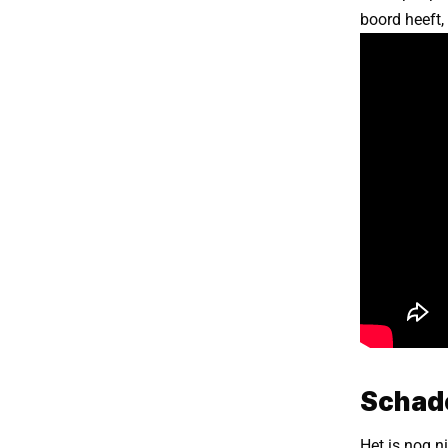
boord heeft,
Schad
Het is nog n