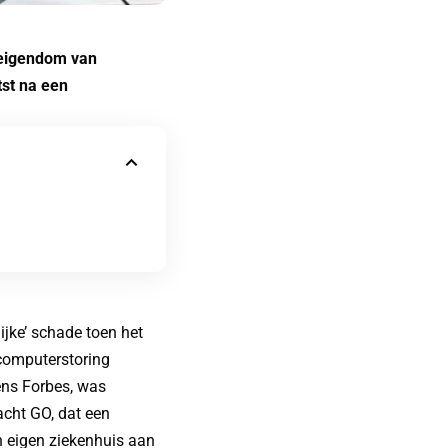
 eigendom van
tst na een
ijke’ schade toen het
 computerstoring
ens Forbes, was
acht GO, dat een
n eigen ziekenhuis aan