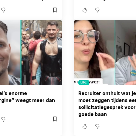
LIFE
el’s enorme
Recruiter onthult wat je
rgine” weegt meer dan
moet zeggen tijdens ee
sollicitatiegesprek voo
goede baan