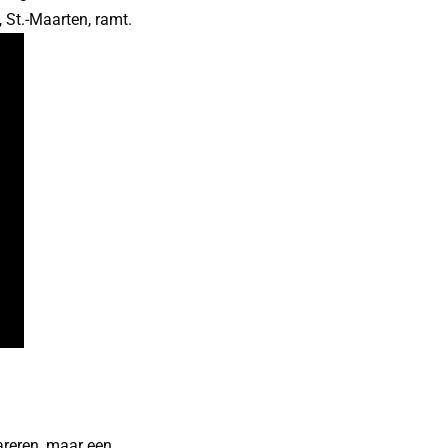
 St.-Maarten, ramt.
areren, maar een