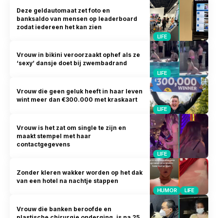
Deze geldautomaat zet foto en
banksaldo van mensen op leaderboard
zodat iedereen het kan zien
LIFE
Vrouw in bikini veroorzaakt ophef als ze
‘sexy’ dansje doet bij zwembadrand
LIFE
Vrouw die geen geluk heeft in haar leven
wint meer dan €300.000 met kraskaart
LIFE
Vrouw is het zat om single te zijn en
maakt stempel met haar
contactgegevens
LIFE
Zonder kleren wakker worden op het dak
van een hotel na nachtje stappen
HUMOR
LIFE
Vrouw die banken beroofde en
plastische chirurgie onderging, is na 25