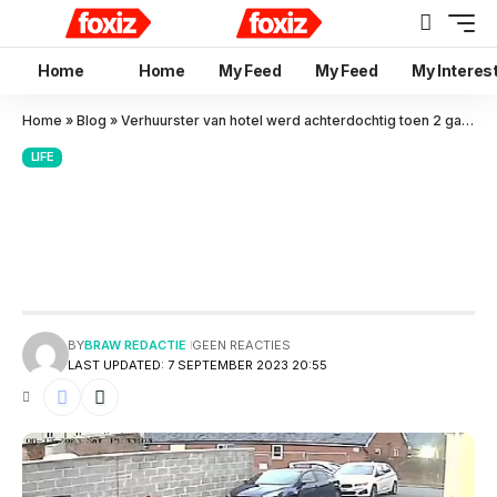
Home
Home
My Feed
My Feed
My Interes
Home
»
Blog
»
Verhuurster van hotel werd achterdochtig toen 2 gasten zonder bagage incheckten
LIFE
Verhuurster van hotel werd
achterdochtig toen 2 gasten
zonder bagage incheckten
BY
BRAW REDACTIE
GEEN REACTIES
LAST UPDATED: 7 SEPTEMBER 2023 20:55