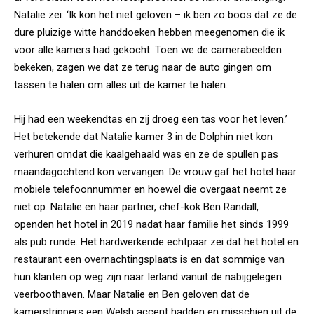
Natalie zei: ‘Ik kon het niet geloven – ik ben zo boos dat ze de
dure pluizige witte handdoeken hebben meegenomen die ik
voor alle kamers had gekocht. Toen we de camerabeelden
bekeken, zagen we dat ze terug naar de auto gingen om
tassen te halen om alles uit de kamer te halen.
Hij had een weekendtas en zij droeg een tas voor het leven.’
Het betekende dat Natalie kamer 3 in de Dolphin niet kon
verhuren omdat die kaalgehaald was en ze de spullen pas
maandagochtend kon vervangen. De vrouw gaf het hotel haar
mobiele telefoonnummer en hoewel die overgaat neemt ze
niet op. Natalie en haar partner, chef-kok Ben Randall,
openden het hotel in 2019 nadat haar familie het sinds 1999
als pub runde. Het hardwerkende echtpaar zei dat het hotel en
restaurant een overnachtingsplaats is en dat sommige van
hun klanten op weg zijn naar Ierland vanuit de nabijgelegen
veerboothaven. Maar Natalie en Ben geloven dat de
kamerstrippers een Welsh accent hadden en misschien uit de