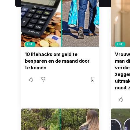
LIFE
LIFE
10 lifehacks om geld te
Vrouw 
besparen en de maand door
man di
te komen
verdie
zeggen
uitmak
nooit 