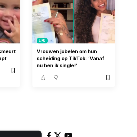
LIFE
smeurt
Vrouwen jubelen om hun
apt
scheiding op TikTok: ‘Vanaf
nu ben ik single!’