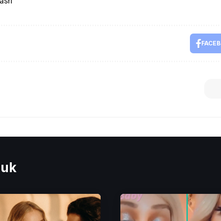
lash
FACE
euk