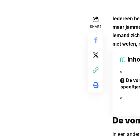
Iedereen hee
maar jammer
SHARE
iemand zich
niet weten, 
Inh
De vo
speeltje
De von
In een ander