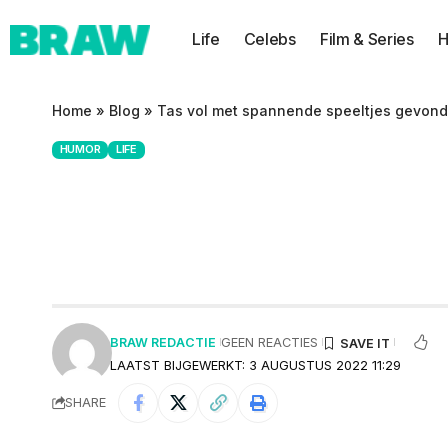
Life
Celebs
Film & Series
H
Home
»
Blog
»
Tas vol met spannende speeltjes gevonde
HUMOR
LIFE
Tas vol met span
is spoorloos
BRAW REDACTIE
GEEN REACTIES
LAATST BIJGEWERKT: 3 AUGUSTUS 2022 11:29
SHARE