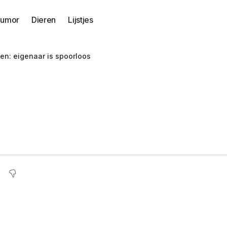
umor
Dieren
Lijstjes
n: eigenaar is spoorloos
nende speeltjes gev