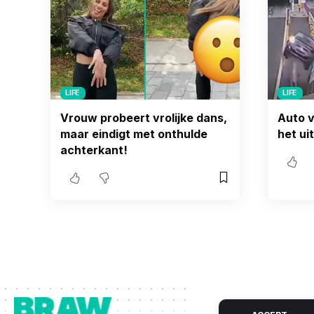
LIFE
LIFE
Vrouw probeert vrolijke dans,
Auto v
maar eindigt met onthulde
het ui
achterkant!