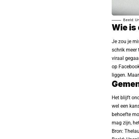
Beeld: U
Wie is
Je zou je m
schrik meer 
viraal gegaa
op Facebook i
liggen. Maar
Gemen
Het blijft o
wel een kans
behoefte moe
mag zijn, he
Bron:
Thela