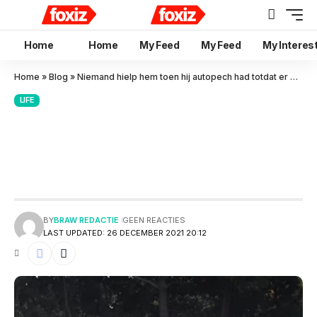
Home
Home
My Feed
My Feed
My Interes
Home
»
Blog
»
Niemand hielp hem toen hij autopech had totdat er dit gebeurde
LIFE
Niemand hielp hem toen hij
autopech had totdat er dit
gebeurde
BY
BRAW REDACTIE
GEEN REACTIES
LAST UPDATED: 26 DECEMBER 2021 20:12