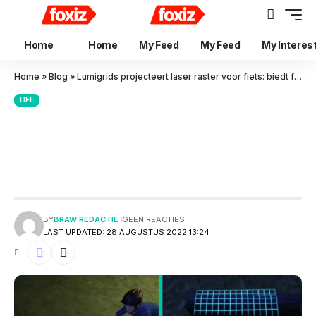
Home
Home
My Feed
My Feed
My Interes
Home
»
Blog
»
Lumigrids projecteert laser raster voor fiets: biedt fietsers s’avonds meer veiligheid op
LIFE
Lumigrids projecteert laser
raster voor fiets: biedt fietsers
s’avonds meer veiligheid op
BY
BRAW REDACTIE
GEEN REACTIES
LAST UPDATED: 28 AUGUSTUS 2022 13:24