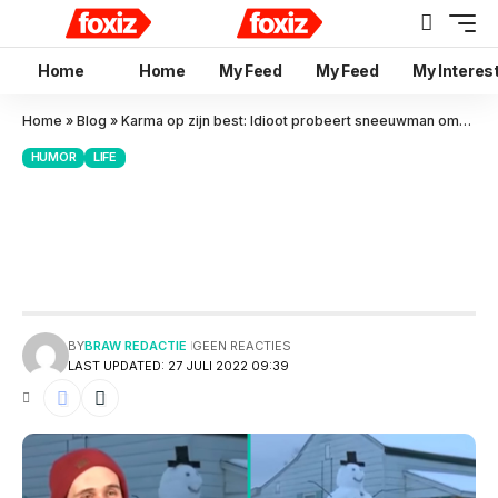
Home
Home
My Feed
My Feed
My Interes
Home
»
Blog
»
Karma op zijn best: Idioot probeert sneeuwman omver te rijden
HUMOR
LIFE
Karma op zijn best: Idioot
probeert sneeuwman omver te
rijden
BY
BRAW REDACTIE
GEEN REACTIES
LAST UPDATED: 27 JULI 2022 09:39