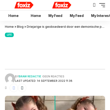
Home
Home
My Feed
My Feed
My Interes
Home
»
Blog
»
Driejarige is geobsedeerd door een demonische pop en neemt het overal mee
LIFE
Driejarige is geobsedeerd door
een demonische pop en neemt
het overal mee
BY
BRAW REDACTIE
GEEN REACTIES
LAST UPDATED: 14 SEPTEMBER 2022 11:38