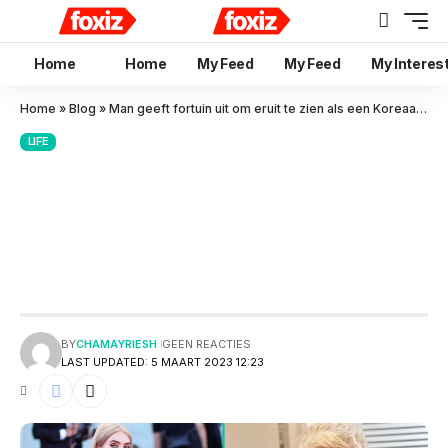
Home
Home
My Feed
My Feed
My Interes
Home
»
Blog
»
Man geeft fortuin uit om eruit te zien als een Koreaanse vrouw… om uiteindelijk weer een man te geworden
LIFE
Man geeft fortuin uit om eruit
te zien als een Koreaanse
vrouw… om uiteindelijk weer
een man te geworden
BY
CHAMAYRIESH
GEEN REACTIES
LAST UPDATED: 5 MAART 2023 12:23