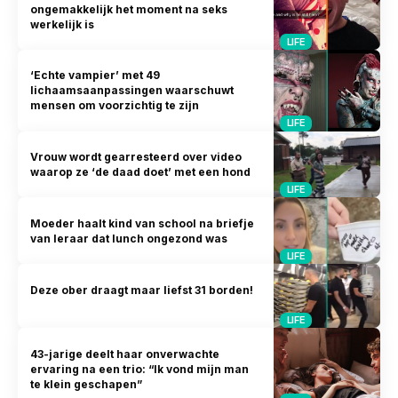
ongemakkelijk het moment na seks
werkelijk is
LIFE
‘Echte vampier’ met 49
lichaamsaanpassingen waarschuwt
mensen om voorzichtig te zijn
LIFE
Vrouw wordt gearresteerd over video
waarop ze ‘de daad doet’ met een hond
LIFE
Moeder haalt kind van school na briefje
van leraar dat lunch ongezond was
LIFE
Deze ober draagt maar liefst 31 borden!
LIFE
43-jarige deelt haar onverwachte
ervaring na een trio: “Ik vond mijn man
te klein geschapen”