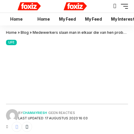
Home
Home
My Feed
My Feed
My Interes
Home
»
Blog
»
Medewerkers slaan man in elkaar die van hen probeerde te stelen en worden ‘aangeklaagd voor mishandeling’
LIFE
Medewerkers slaan man in
elkaar die van hen probeerde
te stelen en worden
‘aangeklaagd voor
mishandeling’
BY
CHAMAYRIESH
GEEN REACTIES
LAST UPDATED: 17 AUGUSTUS 2023 16:03