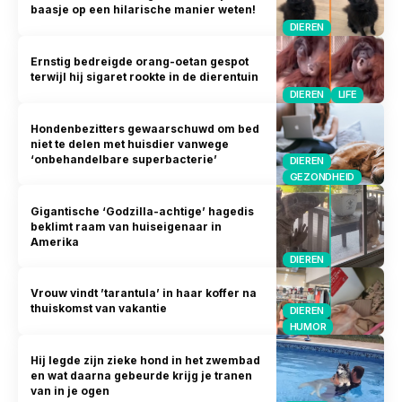
baasje op een hilarische manier weten!
DIEREN
Ernstig bedreigde orang-oetan gespot
terwijl hij sigaret rookte in de dierentuin
DIEREN
LIFE
Hondenbezitters gewaarschuwd om bed
niet te delen met huisdier vanwege
‘onbehandelbare superbacterie’
DIEREN
GEZONDHEID
Gigantische ‘Godzilla-achtige’ hagedis
beklimt raam van huiseigenaar in
Amerika
DIEREN
Vrouw vindt ’tarantula’ in haar koffer na
thuiskomst van vakantie
DIEREN
HUMOR
Hij legde zijn zieke hond in het zwembad
en wat daarna gebeurde krijg je tranen
van in je ogen