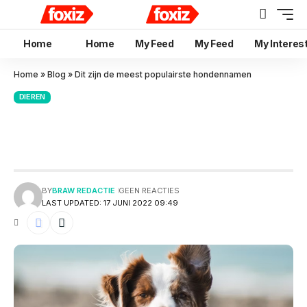
Home
Home
My Feed
My Feed
My Interes
Home
»
Blog
»
Dit zijn de meest populairste hondennamen
DIEREN
Dit zijn de meest populairste
hondennamen
BY
BRAW REDACTIE
GEEN REACTIES
LAST UPDATED: 17 JUNI 2022 09:49