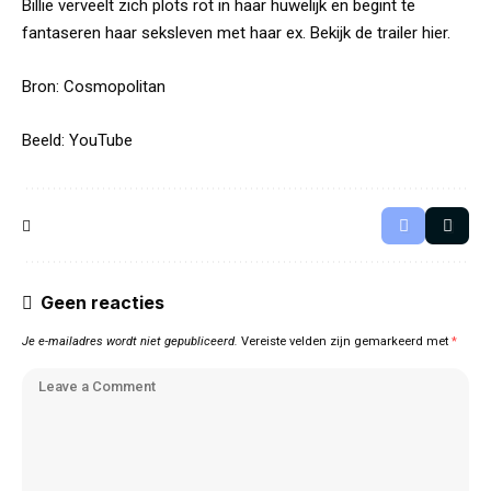
Billie verveelt zich plots rot in haar huwelijk en begint te
fantaseren haar seksleven met haar ex.
Bekijk de trailer hier
.
Bron:
Cosmopolitan
Beeld: YouTube
Geen reacties
Je e-mailadres wordt niet gepubliceerd.
Vereiste velden zijn gemarkeerd met
*