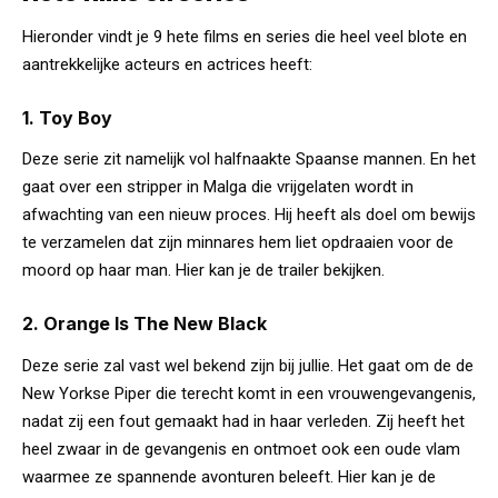
Hieronder vindt je 9 hete films en series die heel veel blote en
aantrekkelijke acteurs en actrices heeft:
1. Toy Boy
Deze serie zit namelijk vol halfnaakte Spaanse mannen. En het
gaat over een stripper in Malga die vrijgelaten wordt in
afwachting van een nieuw proces. Hij heeft als doel om bewijs
te verzamelen dat zijn minnares hem liet opdraaien voor de
moord op haar man.
Hier kan je de trailer bekijken.
2. Orange Is The New Black
Deze serie zal vast wel bekend zijn bij jullie. Het gaat om de de
New Yorkse Piper die terecht komt in een vrouwengevangenis,
nadat zij een fout gemaakt had in haar verleden. Zij heeft het
heel zwaar in de gevangenis en ontmoet ook een oude vlam
waarmee ze spannende avonturen beleeft.
Hier kan je de