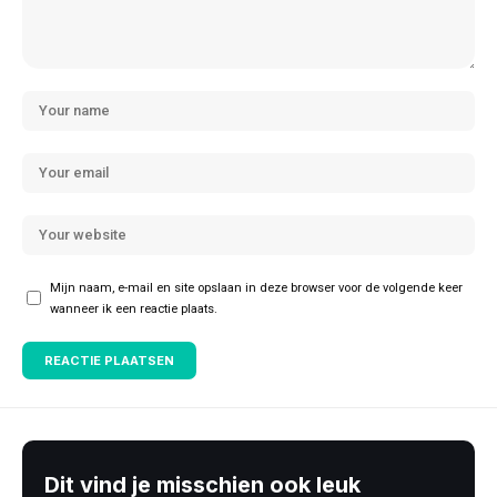
Mijn naam, e-mail en site opslaan in deze browser voor de volgende keer
wanneer ik een reactie plaats.
Dit vind je misschien ook leuk