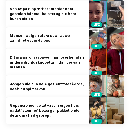
Vrouw pakt op ‘Britse’ manier haar
gestolen tuinmeubels terug die haar
buren stelen
LIFE
Mensen walgen als vrouw rauwe
zalmfilet eet in de bus
LIFE
Dit is waarom vrouwen hun overhemden
anders dichtgeknoopt zijn dan die van
mannen
LIFE
Jongen die zijn hele gezicht tatoeëerde,
heeft nu spijt ervan
LIFE
Gepensioneerde zit vast in eigen huis
nadat ‘stomme’ bezorger pakket onder
deurklink had gepropt
LIFE