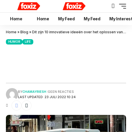
Home
Home
My Feed
My Feed
My Interes
Home
»
Blog
»
Dit zijn 10 innovatieve ideeën over het oplossen van problemen
HUMOR
LIFE
Dit zijn 10 innovatieve ideeën
over het oplossen van
problemen
BY
CHAMAYRIESH
GEEN REACTIES
LAST UPDATED: 23 JULI 2022 10:24