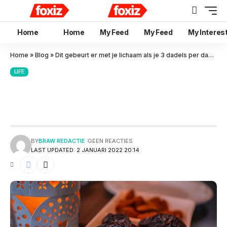
Home
Home
My Feed
My Feed
My Interes
Home
»
Blog
»
Dit gebeurt er met je lichaam als je 3 dadels per dag eet
LIFE
Dit gebeurt er met je lichaam
als je 3 dadels per dag eet
BY
BRAW REDACTIE
GEEN REACTIES
LAST UPDATED: 2 JANUARI 2022 20:14