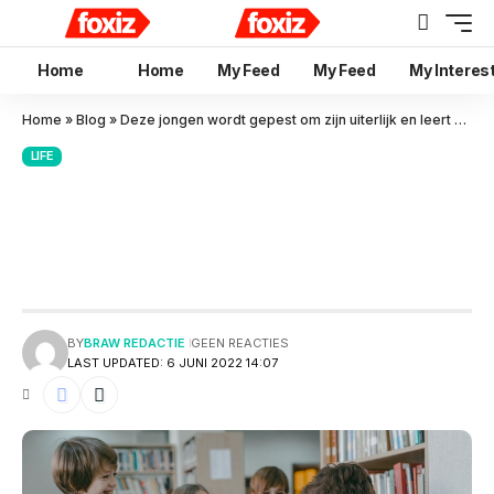
Home
Home
My Feed
My Feed
My Interes
Home
»
Blog
»
Deze jongen wordt gepest om zijn uiterlijk en leert de pestkop een lesje
LIFE
Deze jongen wordt gepest om
zijn uiterlijk en leert de pestkop
een lesje
BY
BRAW REDACTIE
GEEN REACTIES
LAST UPDATED: 6 JUNI 2022 14:07