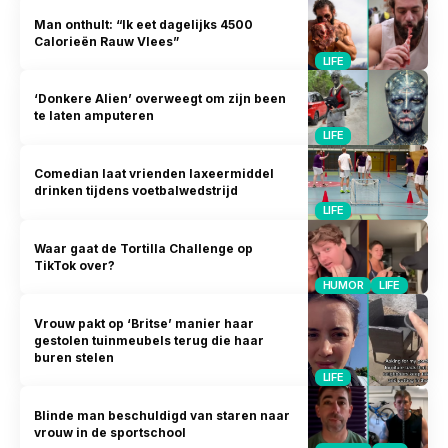
Man onthult: “Ik eet dagelijks 4500
Calorieën Rauw Vlees”
LIFE
‘Donkere Alien’ overweegt om zijn been
te laten amputeren
LIFE
Comedian laat vrienden laxeermiddel
drinken tijdens voetbalwedstrijd
LIFE
Waar gaat de Tortilla Challenge op
TikTok over?
HUMOR
LIFE
Vrouw pakt op ‘Britse’ manier haar
gestolen tuinmeubels terug die haar
buren stelen
LIFE
Blinde man beschuldigd van staren naar
vrouw in de sportschool