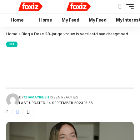
Home
Home
My Feed
My Feed
My Interes
Home
»
Blog
»
Deze 28-jarige vrouw is verslaafd aan draagmoederschap”
LIFE
Deze 28-jarige vrouw is
verslaafd aan
draagmoederschap”
BY
CHAMAYRIESH
GEEN REACTIES
LAST UPDATED: 14 SEPTEMBER 2023 15:35