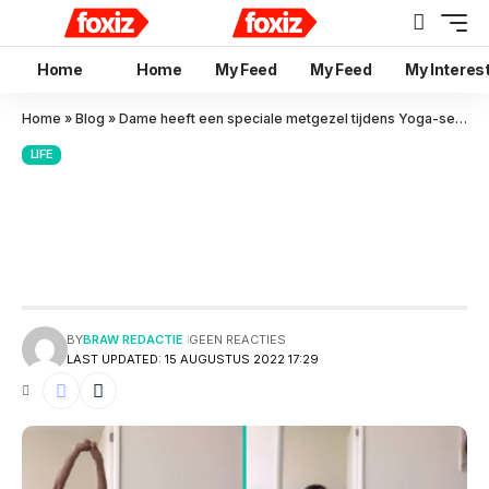
Home
Home
My Feed
My Feed
My Interes
Home
»
Blog
»
Dame heeft een speciale metgezel tijdens Yoga-sessie: haar hondje!
LIFE
Dame heeft een speciale
metgezel tijdens Yoga-sessie:
haar hondje!
BY
BRAW REDACTIE
GEEN REACTIES
LAST UPDATED: 15 AUGUSTUS 2022 17:29