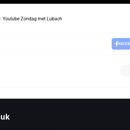
d: Youtube Zondag met Lubach
FACE
euk