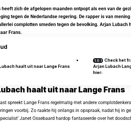
 heeft zich de afgelopen maanden ontpopt als een van de gez
ging tegen de Nederlandse regering. De rapper is van mening d
allerlei complotten smeden tegen de bevolking. Arjan Lubach 
naar Frans.
oud
Check het f
Lubach haalt uit naar Lange Frans
Arjan Lubach Lan
hier:
Lubach haalt uit naar Lange Frans
cast spreekt Lange Frans regelmatig met andere complotdenker
ringen voorbij. Zo raakte hij onlangs in opspraak, nadat hij in g
specialist’ Janet Ossebaard hardop fantaseerde over het doodsc