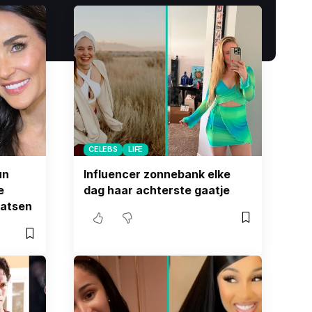
CELEBS
LIFE
un
Influencer zonnebank elke
e
dag haar achterste gaatje
aatsen