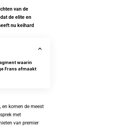
ichten van de
at de elite en
heeft nu keihard
ragment waarin
ge Frans afmaakt
s, en komen de meest
esprek met
hieten van premier