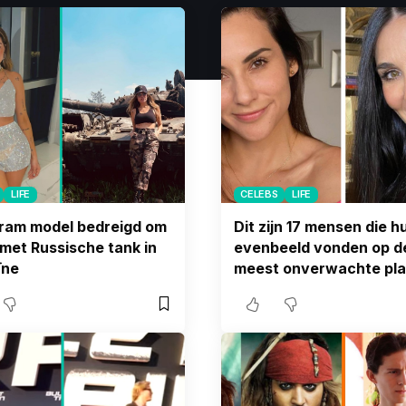
LIFE
CELEBS
LIFE
ram model bedreigd om
Dit zijn 17 mensen die h
 met Russische tank in
evenbeeld vonden op d
ïne
meest onverwachte pl