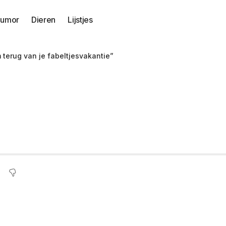
umor
Dieren
Lijstjes
terug van je fabeltjesvakantie”
kt Lange Frans af: 
e”