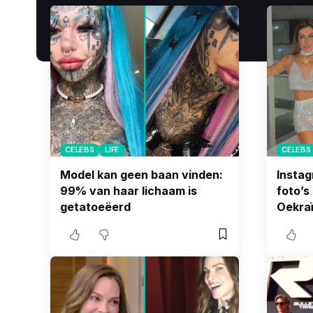
CELEBS
LIFE
CELEBS
Model kan geen baan vinden:
Instag
99% van haar lichaam is
foto’s
getatoeëerd
Oekra