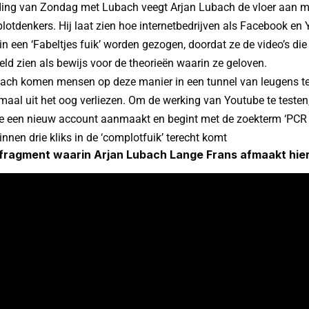
nding van Zondag met Lubach veegt Arjan Lubach de vloer aan 
otdenkers. Hij laat zien hoe internetbedrijven als Facebook en
n een ‘Fabeltjes fuik’ worden gezogen, doordat ze de video’s di
ld zien als bewijs voor de theorieën waarin ze geloven.
ach komen mensen op deze manier in een tunnel van leugens te
emaal uit het oog verliezen. Om de werking van Youtube te testen, 
je een nieuw account aanmaakt en begint met de zoekterm ‘PCR 
innen drie kliks in de ‘complotfuik’ terecht komt
fragment waarin Arjan Lubach Lange Frans afmaakt hier