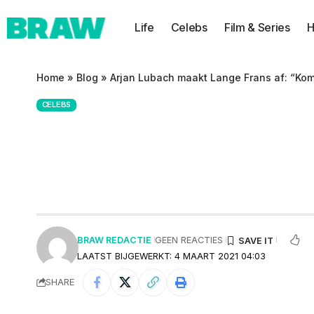
Life
Celebs
Film & Series
H
Home
»
Blog
»
Arjan Lubach maakt Lange Frans af: “Kom 
CELEBS
Arjan Lubach maa
fabeltjesvakanti
BRAW REDACTIE
GEEN REACTIES
LAATST BIJGEWERKT: 4 MAART 2021 04:03
SHARE