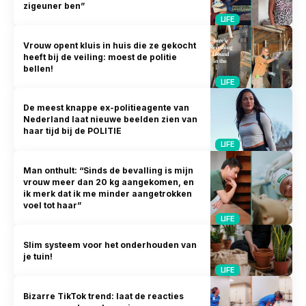
zigeuner ben”
LIFE
Vrouw opent kluis in huis die ze gekocht
heeft bij de veiling: moest de politie
bellen!
LIFE
De meest knappe ex-politieagente van
Nederland laat nieuwe beelden zien van
haar tijd bij de POLITIE
LIFE
Man onthult: “Sinds de bevalling is mijn
vrouw meer dan 20 kg aangekomen, en
ik merk dat ik me minder aangetrokken
voel tot haar”
LIFE
Slim systeem voor het onderhouden van
je tuin!
LIFE
Bizarre TikTok trend: laat de reacties