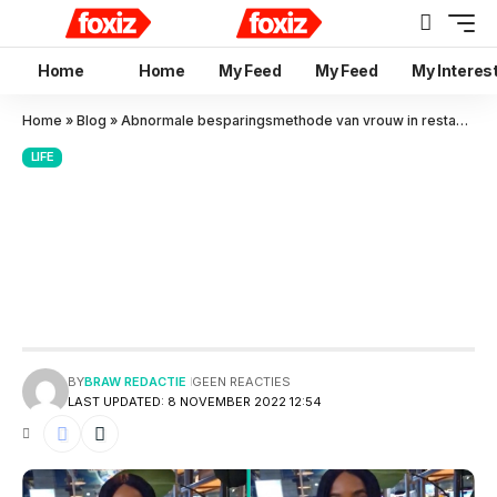
Home
Home
My Feed
My Feed
My Interes
Home
»
Blog
»
Abnormale besparingsmethode van vrouw in restaurant wakkert discussie aan
LIFE
Abnormale
besparingsmethode van
vrouw in restaurant wakkert
discussie aan
BY
BRAW REDACTIE
GEEN REACTIES
LAST UPDATED: 8 NOVEMBER 2022 12:54