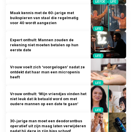
LIEFDE
LIFE
Maak kennis met de 60-jarige met
buikspieren van staal die regelmatig
voor 40 wordt aangezien
LIFE
Expert onthult: Mannen zouden de
rekening niet moeten betalen op hun
eerste date
LIFE
Vrouw voelt zich ‘voorgelogen’ nadat ze
ontdekt dat haar man een micropenis
heeft
LIFE
Vrouw onthult: ‘Mijn vriendjes vinden het
niet leuk dat ik betaald word om met
oudere mannen op een date te gaan’
LIFE
30-jarige man moet een deodorantbus
operatief uit zijn maag laten verwijderen
nadat hij deze in zijn bips schoof