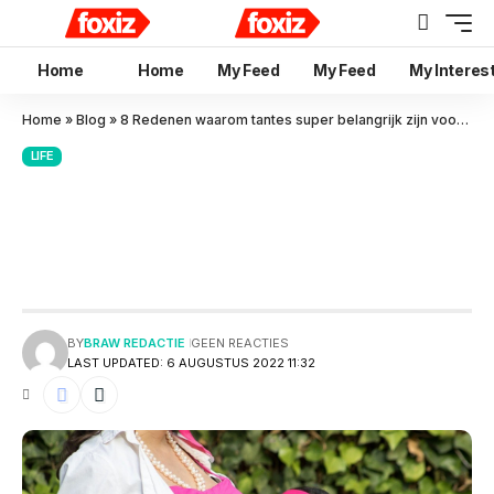
Home
Home
My Feed
My Feed
My Interes
Home
»
Blog
»
8 Redenen waarom tantes super belangrijk zijn voor kinderen
LIFE
8 Redenen waarom tantes
super belangrijk zijn voor
kinderen
BY
BRAW REDACTIE
GEEN REACTIES
LAST UPDATED: 6 AUGUSTUS 2022 11:32