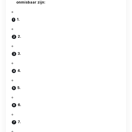
onmisbaar zijn:
1.
2.
3.
4.
5.
6.
7.