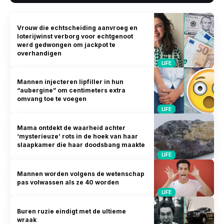
Vrouw die echtscheiding aanvroeg en
loterijwinst verborg voor echtgenoot
werd gedwongen om jackpot te
overhandigen
LIFE
Mannen injecteren lipfiller in hun
“aubergine” om centimeters extra
omvang toe te voegen
LIFE
Mama ontdekt de waarheid achter
‘mysterieuze’ rots in de hoek van haar
slaapkamer die haar doodsbang maakte
LIFE
Mannen worden volgens de wetenschap
pas volwassen als ze 40 worden
LIFE
Buren ruzie eindigt met de ultieme
wraak