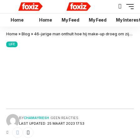
Home
Home
My Feed
My Feed
My Interes
Home
»
Blog
»
46-jarige man onthult hoe hij make-up droeg om zijn blauwe plekken te verbergen die toegebracht waren door zijn vrouw
LIFE
46-jarige man onthult hoe hij
make-up droeg om zijn blauwe
plekken te verbergen die
toegebracht waren door zijn
vrouw
BY
CHAMAYRIESH
GEEN REACTIES
LAST UPDATED: 25 MAART 2023 17:53