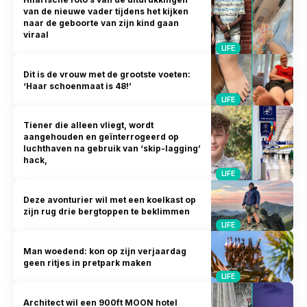
van de nieuwe vader tijdens het kijken
naar de geboorte van zijn kind gaan
viraal
LIFE
Dit is de vrouw met de grootste voeten:
‘Haar schoenmaat is 48!’
LIFE
Tiener die alleen vliegt, wordt
aangehouden en geïnterrogeerd op
luchthaven na gebruik van ‘skip-lagging’
hack,
LIFE
Deze avonturier wil met een koelkast op
zijn rug drie bergtoppen te beklimmen
LIFE
Man woedend: kon op zijn verjaardag
geen ritjes in pretpark maken
LIFE
Architect wil een 900ft MOON hotel