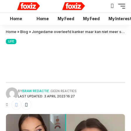
Home
Home
My Feed
My Feed
My Interes
Home
»
Blog
»
Jongedame overleefd kanker maar kan niet meer stoppen om middelvinger te tonen
LIFE
Jongedame overleefd kanker
maar kan niet meer stoppen
om middelvinger te tonen
BY
BRAW REDACTIE
GEEN REACTIES
LAST UPDATED: 3 APRIL 2023 16:27