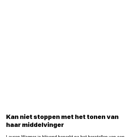
Kan niet stoppen met het tonen van
haar middelvinger
Lauren Wagner is blijvend beperkt na het herstellen van een