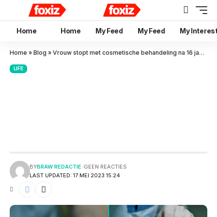
Home
Home
My Feed
My Feed
My Interes
Home
»
Blog
»
Vrouw stopt met cosmetische behandeling na 16 jaar: ‘Ze wil niet op een buitenaards wezen lijken!’
LIFE
Vrouw stopt met cosmetische
behandeling na 16 jaar: ‘Ze wil
niet op een buitenaards wezen
lijken!’
BY
BRAW REDACTIE
GEEN REACTIES
LAST UPDATED: 17 MEI 2023 15:24