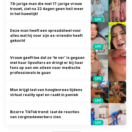
78-jarige man die met 17-jarige vrouw
trouwt, ziet na 22 dagen geen heil meer
in het huwelijk!
LIFE
Deze man heeft een spreadsheet voor
alles wat hij voor zijn ex-vriendin heeft
gekocht
LIFE
Vrouw geeft toe dat ze ’te ver’ is gegaan
met haar lipvullers en dringt er bij haar
fans op aan om alleen naar medische
professionals te gaan
LIFE
Man krijgt last van hoogtevrees tijdens
virtual reality spel en raakt in paniek
LIFE
Bizarre TikTok trend: laat de reacties
van zorgmedewerkers zien
LIFE