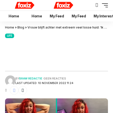
Home
Home
My Feed
My Feed
My Interes
Home
»
Blog
»
Vrouw blijft achter met extreem veel losse huid: ‘Ik houd toch van mijn lichaam’
LIFE
Vrouw blijft achter met
extreem veel losse huid: ‘Ik
houd toch van mijn lichaam’
BY
BRAW REDACTIE
GEEN REACTIES
LAST UPDATED: 10 NOVEMBER 2022 11:24