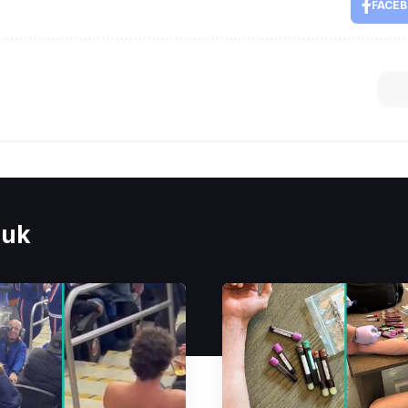
FACE
euk