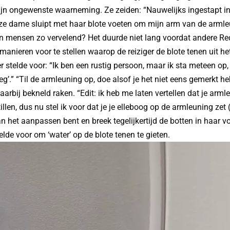
zijn ongewenste waarneming. Ze zeiden: “Nauwelijks ingestapt in
ze dame sluipt met haar blote voeten om mijn arm van de armle
 mensen zo vervelend? Het duurde niet lang voordat andere Red
anieren voor te stellen waarop de reiziger de blote tenen uit he
r stelde voor: “Ik ben een rustig persoon, maar ik sta meteen op,
g’.” “Til de armleuning op, doe alsof je het niet eens gemerkt h
aarbij bekneld raken. “Edit: ik heb me laten vertellen dat je arm
illen, dus nu stel ik voor dat je je elleboog op de armleuning zet
an het aanpassen bent en breek tegelijkertijd de botten in haar vo
elde voor om ‘water’ op de blote tenen te gieten.