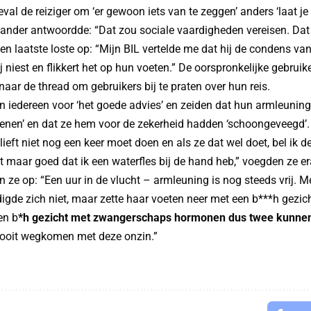
eval de reiziger om ‘er gewoon iets van te zeggen’ anders ‘laat j
ander antwoordde: “Dat zou sociale vaardigheden vereisen. Dat 
een laatste loste op: “Mijn BIL vertelde me dat hij de condens van
j niest en flikkert het op hun voeten.” De oorspronkelijke gebruike
naar de thread om gebruikers bij te praten over hun reis.
 iedereen voor ‘het goede advies’ en zeiden dat hun armleuning
tenen’ en dat ze hem voor de zekerheid hadden ‘schoongeveegd’
lieft niet nog een keer moet doen en als ze dat wel doet, bel ik de
het maar goed dat ik een waterfles bij de hand heb,” voegden ze er
n ze op: “Een uur in de vlucht – armleuning is nog steeds vrij. 
igde zich niet, maar zette haar voeten neer met een b***h gezich
en b
*h gezicht met zwangerschaps hormonen dus twee kunnen d
nooit wegkomen met deze onzin.”