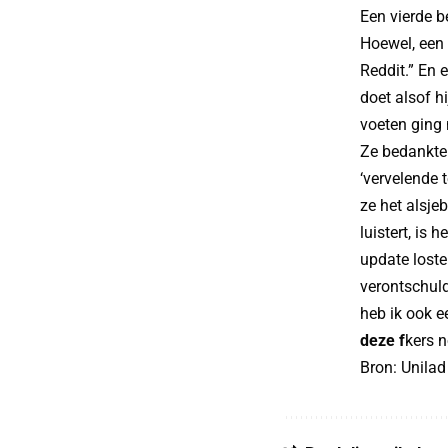
Een vierde b
Hoewel, een 
Reddit.” En 
doet alsof hi
voeten ging 
Ze bedankten
‘vervelende 
ze het alsjeb
luistert, is 
update loste
verontschuld
heb ik ook e
deze f
kers 
Bron:
Unilad