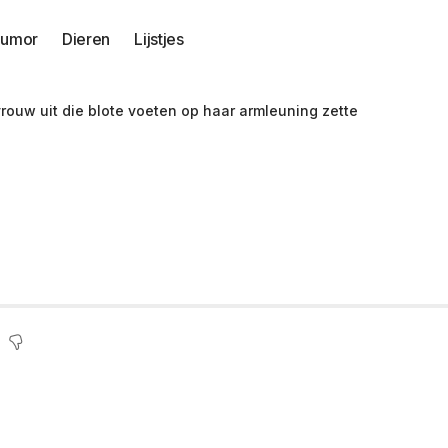
umor
Dieren
Lijstjes
vrouw uit die blote voeten op haar armleuning zette
r scheldt ‘vervelen
aar armleuning zett