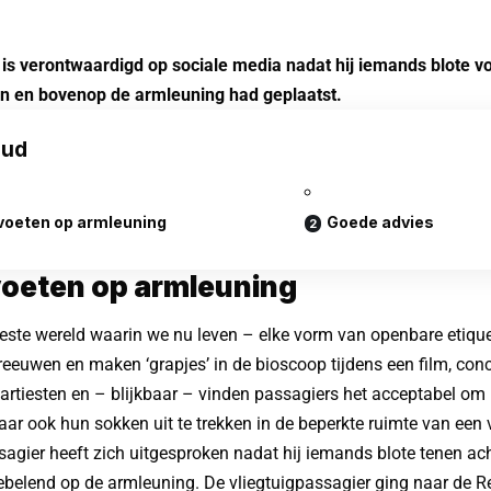
 is verontwaardigd op sociale media nadat hij iemands blote vo
en en bovenop de armleuning had geplaatst.
oud
 voeten op armleuning
Goede advies
voeten op armleuning
rieste wereld waarin we nu leven – elke vorm van openbare etiqu
euwen en maken ‘grapjes’ in de bioscoop tijdens een film, con
artiesten en – blijkbaar – vinden passagiers het acceptabel om 
r ook hun sokken uit te trekken in de beperkte ruimte van een v
sagier heeft zich uitgesproken nadat hij iemands blote tenen a
iebelend op de armleuning. De vliegtuigpassagier ging naar de R