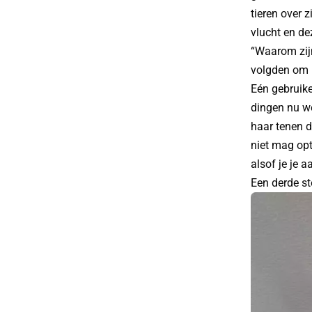
tieren over 
vlucht en de
“Waarom zijn
volgden om m
Eén gebruike
dingen nu we
haar tenen d
niet mag opt
alsof je je a
Een derde st