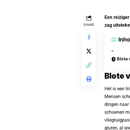
Een reiziger
zag uitstek
SHARE
Inh
Blote
Blote 
Het is een t
Mensen schre
dingen naar 
schoenen maa
vliegtuigpas
gluren, al w